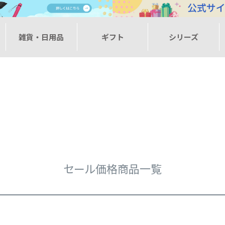
ー
雑貨・日用品
ギフト
シリーズ
在庫なし商品
在庫なし商品を表示しない
商品番号
予約商品
予約商品のみを表示
並び順
新着順
登録順
価格が
キーワードヒット順
セール価格商品一覧
検索