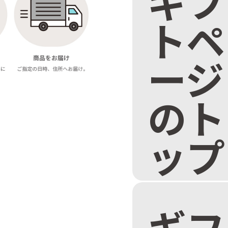
ギフ
トペ
ージ
のト
ップ
ギフ