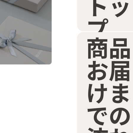
トッ
プ
商品
お届
けま
での