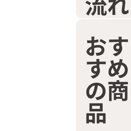
流れ
おす
すめ
の商
品