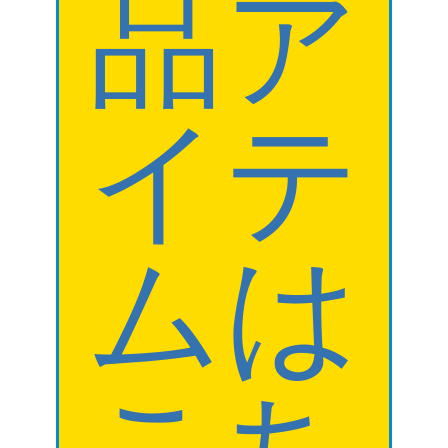
品ア
イテ
ムは