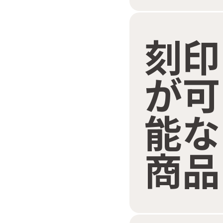
刻印
が可
能な
商品