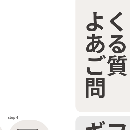
よく
ある
ご質
問