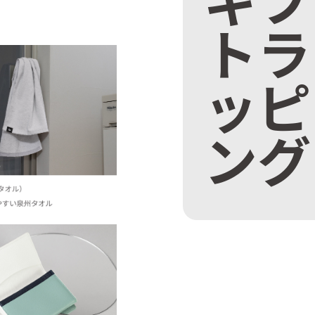
トラ
ッピ
ング