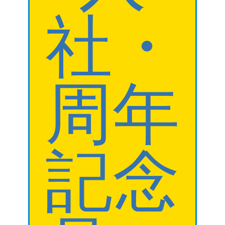
社・
周年
記念