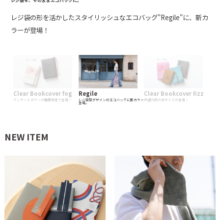
すべての装丁好きへ。
レジ袋を、そのままエコバッグに。
すべての装丁好きへ。
透明なブックカバー"fog"に、ファン投票で選ばれた新カラーが期間
レジ袋の形を活かしたスタイリッシュなエコバッグ"Regile"に、新カ
つるりとした触り心地の透明なブックカバー"fizz"に待望の四六判サ
限定で登場！
ラーが登場！
イズが登場！
Clear Bookcover fog
Regile
Clear Bookcover fizz
アンケートカラーが期間限定で登場！
レジ袋型デザインのエコバッグに新カラー
待望の四六判サイズが登場！
登場。
NEW ITEM