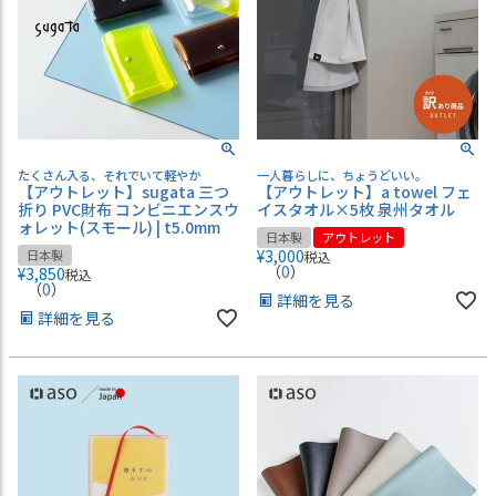
たくさん入る、それでいて軽やか
一人暮らしに、ちょうどいい。
【アウトレット】sugata 三つ
【アウトレット】a towel フェ
折り PVC財布 コンビニエンスウ
イスタオル×5枚 泉州タオル
ォレット(スモール) | t5.0mm
日本製
アウトレット
¥
3,000
日本製
税込
（
0
）
¥
3,850
税込
（
0
）
詳細を見る
詳細を見る