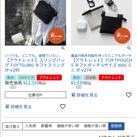
いつでも、どこでも、身軽でいたい。
最高の耐水性能を持ったどこでもポーチ
【アウトレット】スリングバッ
【アウトレット】TOFTPOUCH
グ TOFTSLING タフトスリング
S タフトポーチ Sサイズ mini ミ
tf-v295
ニ tf-v274
耐水
A4サイズ
アウトレット
耐水
日本製
アウトレット
販売価格
¥
12,320
¥
1,930
税込
税込
（
0
）
（
0
）
詳細を見る
在庫切れ
詳細を見る
人気順
新着順
価格が安い順
価格が高い順
登録順
並び替え