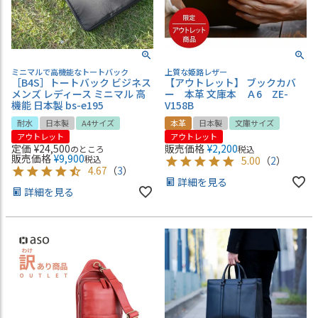
ミニマルで高機能なトートバック
上質な姫路レザー
［B4S］トートバック ビジネス
【アウトレット】 ブックカバ
メンズ レディース ミニマル 高
ー 本革 文庫本 Ａ6 ZE-
機能 日本製 bs-e195
V158B
耐水
日本製
A4サイズ
本革
日本製
文庫サイズ
アウトレット
アウトレット
定価
¥
24,500
販売価格
¥
2,200
のところ
税込
販売価格
¥
9,900
税込
5.00
（
2
）
4.67
（
3
）
詳細を見る
詳細を見る