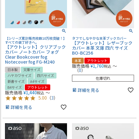
【シリーズ累計販売枚数10万枚突破！】
タフでしなやかな本革ブックカバー
すべての装丁好きへ。
【アウトレット】レザーブック
【アウトレット】クリアブック
カバー 本革 文庫 四六 サイズ
カバー ノートカバー フォグ
BO-BC256
Clear Bookcover fog
本革
アウトレット
Notecover fog FG-M240
販売価格
¥
1,760
〜
税込
日本製
文庫サイズ
（
0
）
ハヤカワサイズ
四六サイズ
在庫切れ
新書サイズ
A4サイズ
B4サイズ
アウトレット
詳細を見る
販売価格
¥
1,440
〜
税込
5.00
（
3
）
詳細を見る