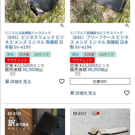
ミニマルな高機能バックパック
ミニマルで高機能なビジネスバッグ
［B4S］ビジネスリュック ビジ
［B4S］ブリーフケース ビジネ
ネス メンズ ミニマル 高機能 日
ス メンズ ミニマル 高機能 日本
本製 bs-e193
製 bs-e194
耐水
日本製
B4サイズ
耐水
日本製
A4サイズ
アウトレット
アウトレット
定価
¥
23,500
定価
¥
23,500
のところ
のところ
販売価格
¥
9,900
販売価格
¥
9,900
税込
税込
（
0
）
（
0
）
詳細を見る
在庫切れ
詳細を見る