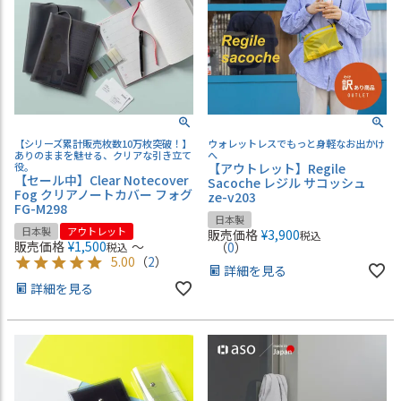
【シリーズ累計販売枚数10万枚突破！】
ウォレットレスでもっと身軽なお出かけ
ありのままを魅せる、クリアな引き立て
へ
役。
【アウトレット】Regile
【セール中】Clear Notecover
Sacoche レジル サコッシュ
Fog クリアノートカバー フォグ
ze-v203
FG-M298
日本製
日本製
アウトレット
販売価格
¥
3,900
税込
販売価格
¥
1,500
〜
（
0
）
税込
5.00
（
2
）
詳細を見る
詳細を見る