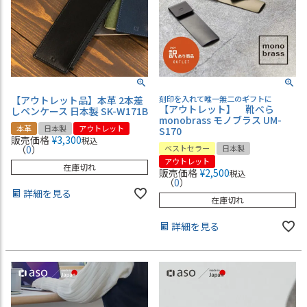
【アウトレット品】本革 2本差
刻印を入れて唯一無二のギフトに
【アウトレット】 靴べら
しペンケース 日本製 SK-W171B
monobrass モノブラス UM-
本革
日本製
アウトレット
S170
販売価格
¥
3,300
税込
（
0
）
ベストセラー
日本製
アウトレット
在庫切れ
販売価格
¥
2,500
税込
（
0
）
詳細を見る
在庫切れ
詳細を見る