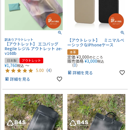
訳ありアウトレット
【アウトレット】 ミニマルベ
【アウトレット】 エコバッグ
ーシックなiPhoneケース
Regile レジル アウトレット ze-
本革
v168b
定価
¥
3,000
のところ
日本製
アウトレット
販売価格
¥
3,000
税込
（
0
）
¥
1,760
〜
税込
5.00
（
4
）
詳細を見る
詳細を見る