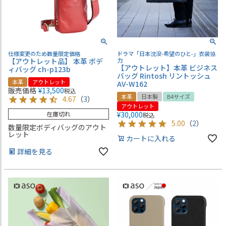
仕様変更のため数量限定価格
ドラマ「日本沈没-希望のひと-」衣装協
【アウトレット品】 本革 ボデ
力
【アウトレット】本革 ビジネス
ィバッグ ch-p123b
バッグ Rintosh リントッシュ
本革
アウトレット
AV-W162
販売価格
¥
13,500
税込
本革
日本製
B4サイズ
4.67
（
3
）
アウトレット
在庫切れ
¥
30,000
税込
5.00
（
2
）
数量限定ボディバッグのアウト
レット
カートに入れる
詳細を見る