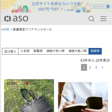
HOME
数量限定クリアランスセール
人気順
新着順
価格が安い順
価格が高い順
登録順
並び替え
42
件中
1
-
20
件表示
1
2
3