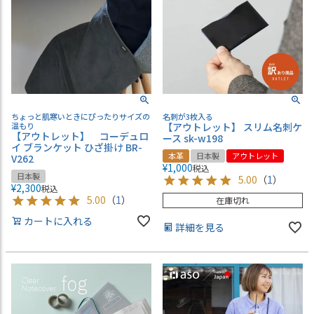
ちょっと肌寒いときにぴったりサイズの
名刺が3枚入る
温もり
【アウトレット】 スリム名刺ケ
【アウトレット】 コーデュロ
ース sk-w198
イ ブランケット ひざ掛け BR-
本革
日本製
アウトレット
V262
¥
1,000
税込
日本製
5.00
（
1
）
¥
2,300
税込
5.00
（
1
）
在庫切れ
カートに入れる
詳細を見る