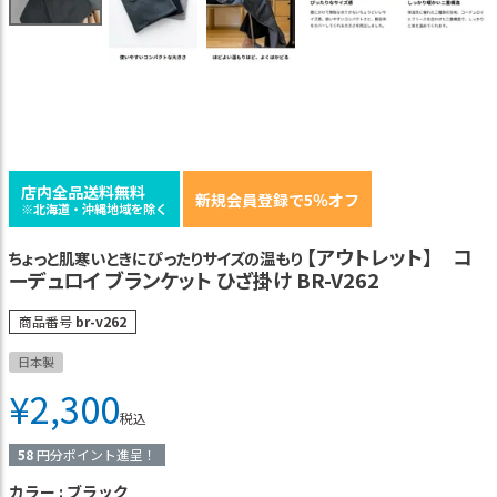
店内全品送料無料
新規会員登録で5％オフ
※北海道・沖縄地域を除く
【アウトレット】 コ
ちょっと肌寒いときにぴったりサイズの温もり
ーデュロイ ブランケット ひざ掛け BR-V262
商品番号
br-v262
日本製
¥
2,300
税込
58
円分ポイント進呈！
カラー
ブラック