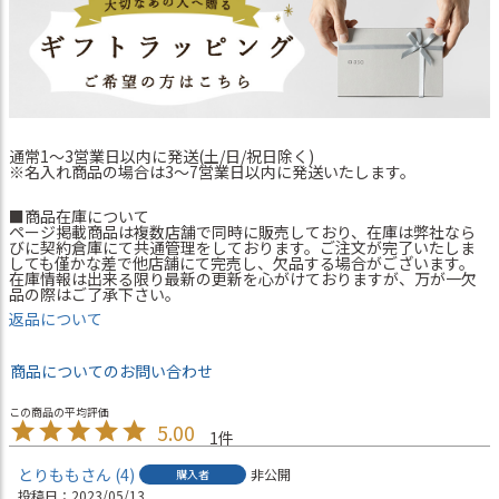
通常1～3営業日以内に発送(土/日/祝日除く)
※名入れ商品の場合は3～7営業日以内に発送いたします。
■商品在庫について
ページ掲載商品は複数店舗で同時に販売しており、在庫は弊社なら
びに契約倉庫にて共通管理をしております。ご注文が完了いたしま
しても僅かな差で他店舗にて完売し、欠品する場合がございます。
在庫情報は出来る限り最新の更新を心がけておりますが、万が一欠
品の際はご了承下さい。
返品について
商品についてのお問い合わせ
5.00
1
とりもも
4
非公開
購入者
投稿日
2023/05/13