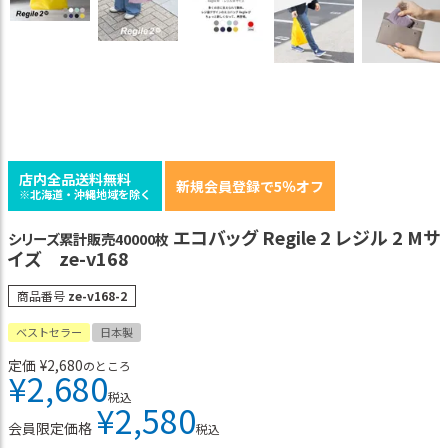
店内全品送料無料
新規会員登録で5％オフ
※北海道・沖縄地域を除く
エコバッグ Regile 2 レジル 2 Mサ
シリーズ累計販売40000枚
イズ ze-v168
商品番号
ze-v168-2
ベストセラー
日本製
定価
¥
2,680
のところ
¥
2,680
税込
¥
2,580
会員限定価格
税込