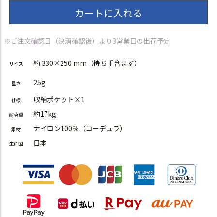
カートに入れる
※ご注文確認日（決済確認後）より3営業日の出荷予定
約 330×250 mm（持ち手含まず）
サイズ
25g
重さ
収納ポケット×1
仕様
約17kg
耐荷重
ナイロン100％（コーデュラ）
素材
日本
生産国