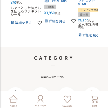
フトセット gs-
組） ze-v168s
¥
20
税込
v168
日本製
ちょっとした気持ち
ラッピング付き
を伝えるプチギフト
¥
3,950
税込
シール
日本製
¥
5,800
詳細を見る
税込
詳細を見る
会員限定価格
¥
5,70
税込
詳細を見る
CATEGORY
－
当店の人気カテゴリー
バッグ・ポーチ
小物・雑貨
ガジェット
革製品