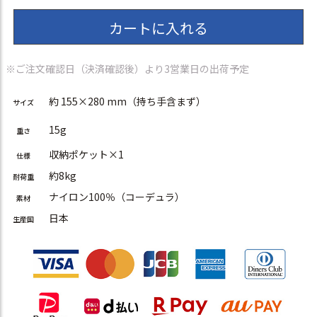
カートに入れる
※ご注文確認日（決済確認後）より3営業日の出荷予定
約 155×280 mm（持ち手含まず）
サイズ
15g
重さ
収納ポケット×1
仕様
約8kg
耐荷重
ナイロン100％（コーデュラ）
素材
日本
生産国