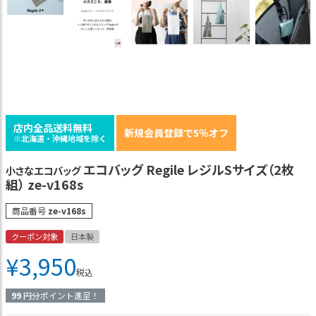
店内全品送料無料
新規会員登録で5％オフ
※北海道・沖縄地域を除く
エコバッグ Regile レジルSサイズ（2枚
小さなエコバッグ
組） ze-v168s
商品番号
ze-v168s
クーポン対象
日本製
¥
3,950
税込
99
円分ポイント進呈！