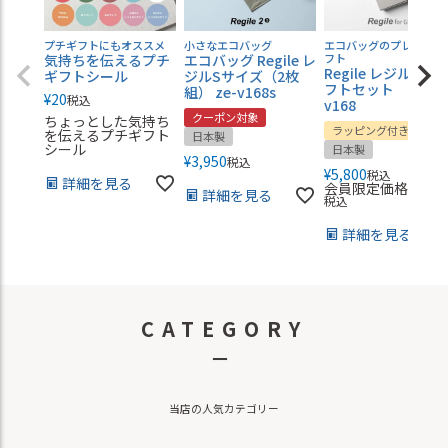
プチギフトにもオススメ
小さなエコバッグ
エコバッグのプレゼント
気持ちを伝えるプチ
エコバッグ Regile レ
フト
Regile レジル 2枚 
ギフトシール
ジルSサイズ（2枚
フトセット gs-
組） ze-v168s
¥
20
税込
v168
クーポン対象
ちょっとした気持ち
ラッピング付き
を伝えるプチギフト
日本製
シール
日本製
¥
3,950
税込
¥
5,800
税込
詳細を見る
会員限定価格
¥
5,70
詳細を見る
税込
詳細を見る
CATEGORY
－
当店の人気カテゴリー