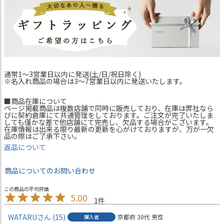
通常1～3営業日以内に発送(土/日/祝日除く)
※名入れ商品の場合は3～7営業日以内に発送いたします。
■商品在庫について
ページ掲載商品は複数店舗で同時に販売しており、在庫は弊社なら
びに契約倉庫にて共通管理をしております。ご注文が完了いたしま
しても僅かな差で他店舗にて完売し、欠品する場合がございます。
在庫情報は出来る限り最新の更新を心がけておりますが、万が一欠
品の際はご了承下さい。
返品について
商品についてのお問い合わせ
5.00
1
WATARU
15
京都府
30代
男性
購入者