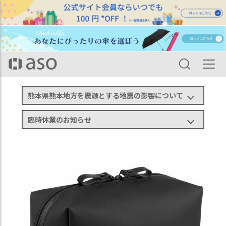
HOME
カテゴリ一覧
バッグ・ポーチ
ポーチ
耐水ポーチ TOFTPOUCH + MAX タフトポーチ プラス マックス tf-v283
熊本県熊本地方を震源とする地震の影響について
臨時休業のお知らせ