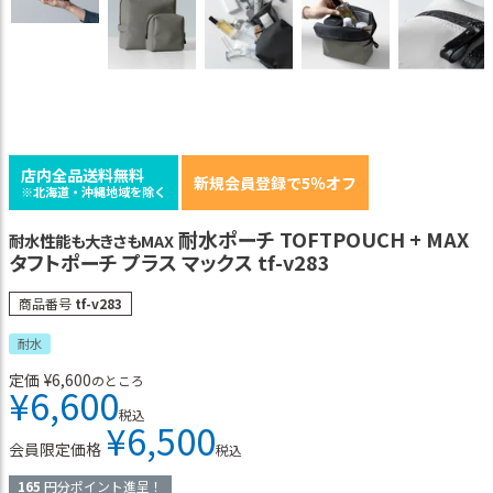
店内全品送料無料
新規会員登録で5％オフ
※北海道・沖縄地域を除く
耐水ポーチ TOFTPOUCH + MAX
耐水性能も大きさもMAX
タフトポーチ プラス マックス tf-v283
商品番号
tf-v283
耐水
定価
¥
6,600
のところ
¥
6,600
税込
¥
6,500
会員限定価格
税込
165
円分ポイント進呈！