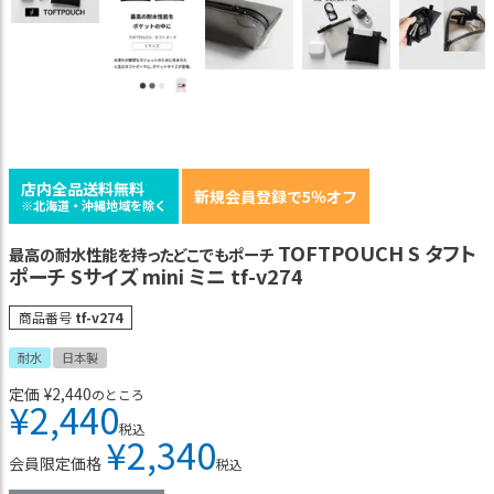
店内全品送料無料
新規会員登録で5％オフ
※北海道・沖縄地域を除く
TOFTPOUCH S タフト
最高の耐水性能を持ったどこでもポーチ
ポーチ Sサイズ mini ミニ tf-v274
商品番号
tf-v274
耐水
日本製
定価
¥
2,440
のところ
¥
2,440
税込
¥
2,340
会員限定価格
税込