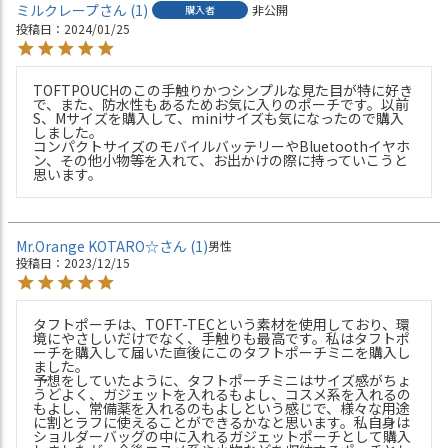
ミルクレープ
1
非公開
購入者
投稿日
2024/01/25
TOFTPOUCHのこの手触りかつシンプルな見た目が特に好き
で、また、防水性もあるためお気に入りのポーチです。以前 
S、Mサイズを購入して、miniサイズも気になったので購入
しました。

コンパクトサイズのモバイルバッテリーやBluetoothイヤホ
ン、その他小物等を入れて、お出かけの際に持っていこうと
思います。
Mr.Orange KOTARO☆
1
男性
投稿日
2023/12/15
タフトポーチは、TOFT-TECという素材を使用しており、環
境にやさしいだけでなく、手触りも最高です。私はタフトポ
ーチを購入して届いた直後にこのタフトポーチミニを購入し
ました。

予想をしていたように、タフトポーチミニはサイズ感がちょ
うどよく、ガジェットを入れるもよし、コスメ系を入れるの
もよし、常備薬を入れるのもよしという感じで、様々な用途
に割とラフに使えることができるかなと思います。私自身は
ショルダーバッグの中に入れるガジェットポーチとして購入