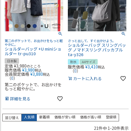
第二のポケットで、お出かけをもっと軽
さっと出して、すぐ出かけよう。
やかに。
ショルダーバッグ スリングバッ
ショルダーバッグ +U miniショ
グ ノマドスリング パッカブル
ルダー tr-pu310
ta-y326
日本製
耐水
A4サイズ
定価
¥
3,980
のところ
販売価格
¥
3,410
税込
販売価格
¥
3,980
税込
（
0
）
会員限定価格
¥
3,880
税込
（
0
）
カートに入れる
第二のポケットで、お出かけを
もっと軽やかに。
詳細を見る
人気順
新着順
価格が安い順
価格が高い順
登録順
並び替え
21
件中
1
-
20
件表示