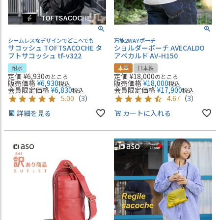
シームレスなデザインでどこへでも
万能2WAYポーチ
サコッシュ TOFTSACOCHE タ
ショルダーポーチ AVECALDO
フトサコッシュ tf-v322
アベカルド AV-H150
耐水
本革
日本製
定価
¥
6,930
定価
¥
18,000
のところ
のところ
販売価格
¥
6,930
販売価格
¥
18,000
税込
税込
会員限定価格
¥
6,830
会員限定価格
¥
17,900
税込
税込
5.00
（
3
）
4.67
（
3
）
詳細を見る
カートに入れる