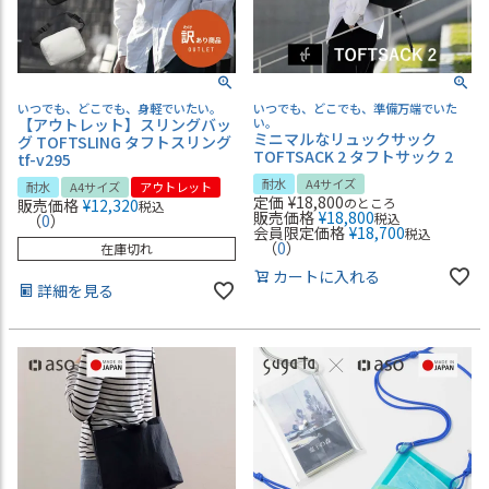
いつでも、どこでも、身軽でいたい。
いつでも、どこでも、準備万端でいた
【アウトレット】スリングバッ
い。
ミニマルなリュックサック
グ TOFTSLING タフトスリング
TOFTSACK 2 タフトサック 2
tf-v295
耐水
A4サイズ
耐水
A4サイズ
アウトレット
定価
¥
18,800
のところ
販売価格
¥
12,320
税込
販売価格
¥
18,800
税込
（
0
）
会員限定価格
¥
18,700
税込
（
0
）
在庫切れ
カートに入れる
詳細を見る