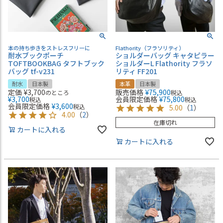
本の持ち歩きをストレスフリーに
Flathority（フラソリティ）
耐水ブックポーチ
ショルダーバッグ キャタピラー
TOFTBOOKBAG タフトブック
ショルダーL Flathority フラソ
バッグ tf-v231
リティ FF201
耐水
日本製
本革
日本製
定価
¥
3,700
販売価格
¥
75,900
のところ
税込
¥
3,700
会員限定価格
¥
75,800
税込
税込
会員限定価格
¥
3,600
税込
5.00
（
1
）
4.00
（
2
）
在庫切れ
カートに入れる
カートに入れる