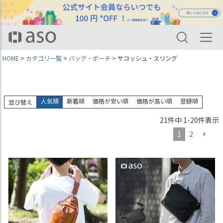
HOME
カテゴリ一覧
バッグ・ポーチ
サコッシュ・スリング
人気順
新着順
価格が安い順
価格が高い順
登録順
並び替え
21
件中
1
-
20
件表示
1
2