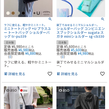
ラフに使える、軽やかミニトート。
装丁でみせるミニマルショルダー。
ミニトートバッグ +U プラスユ
ショルダーバッグ コンビニエン
ー トートバッグ ショルダーバ
スブックショルダー sugata ス
ッグ tr-pu339
ガタ miniショルダー sg-cb330
日本製
日本製
定価
¥
6,980
定価
¥
5,600
のところ
のところ
販売価格
¥
6,980
販売価格
¥
5,600
税込
税込
会員限定価格
¥
6,880
会員限定価格
¥
4,980
税込
税込
（
0
）
（
0
）
ラフに使える、軽やかミニトー
装丁でみせるミニマルショルダ
ト。
ー。
詳細を見る
詳細を見る