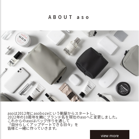
ABOUT aso
asoは2012年にasobozeという鞄屋からスタートし、
2022年の10周年を期にブランド名を現在のasoへと変更しました。
これからのasoはバッグ作りを通して
「自分らしくアップデートできる日々」を
皆様と一緒に作っていきます。
view more