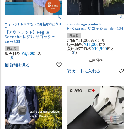
ウォレットレスでもっと身軽なお出かけ
stairs design products
へ
H-K series サコッシュ hk-r224
【アウトレット】Regile
日本製
Sacoche レジル サコッシュ
定価
¥
11,000
のところ
ze-v203
販売価格
¥
11,000
税込
会員限定価格
¥
10,900
日本製
税込
（
0
）
販売価格
¥
3,900
税込
（
0
）
在庫切れ
詳細を見る
カートに入れる