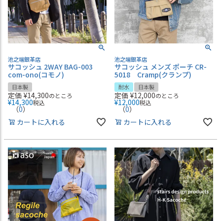
池之端銀革店
池之端銀革店
サコッシュ 2WAY BAG-003
サコッシュ メンズ ポーチ CR-
com-ono(コモノ)
5018 Cramp(クランプ)
日本製
耐水
日本製
定価
¥
14,300
定価
¥
12,000
のところ
のところ
¥
14,300
¥
12,000
税込
税込
（
0
）
（
0
）
カートに入れる
カートに入れる