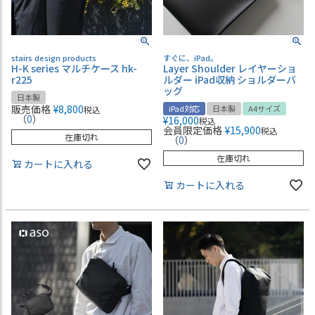
stairs design products
すぐに、iPad。
H-K series マルチケース hk-
Layer Shoulder レイヤーショ
r225
ルダー iPad収納 ショルダーバ
ッグ
日本製
販売価格
¥
8,800
iPad対応
日本製
A4サイズ
税込
（
0
）
¥
16,000
税込
会員限定価格
¥
15,900
税込
在庫切れ
（
0
）
在庫切れ
カートに入れる
カートに入れる