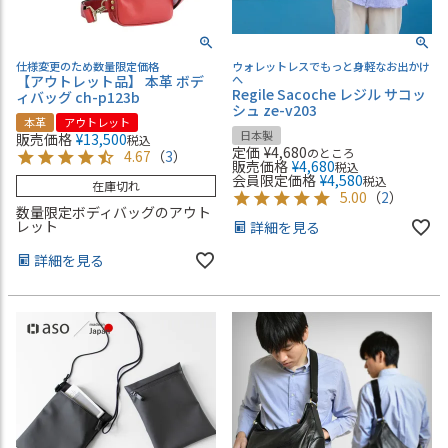
仕様変更のため数量限定価格
ウォレットレスでもっと身軽なお出かけ
【アウトレット品】 本革 ボデ
へ
Regile Sacoche レジル サコッ
ィバッグ ch-p123b
シュ ze-v203
本革
アウトレット
日本製
販売価格
¥
13,500
税込
定価
¥
4,680
のところ
4.67
（
3
）
販売価格
¥
4,680
税込
会員限定価格
¥
4,580
税込
在庫切れ
5.00
（
2
）
数量限定ボディバッグのアウト
レット
詳細を見る
詳細を見る