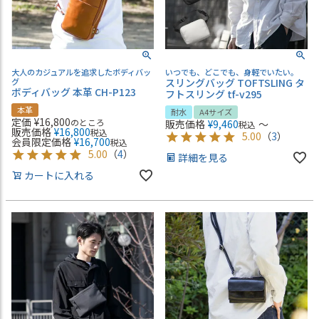
大人のカジュアルを追求したボディバッ
いつでも、どこでも、身軽でいたい。
グ
スリングバッグ TOFTSLING タ
ボディバッグ 本革 CH-P123
フトスリング tf-v295
本革
耐水
A4サイズ
定価
¥
16,800
のところ
販売価格
¥
9,460
〜
税込
販売価格
¥
16,800
税込
5.00
（
3
）
会員限定価格
¥
16,700
税込
5.00
（
4
）
詳細を見る
カートに入れる