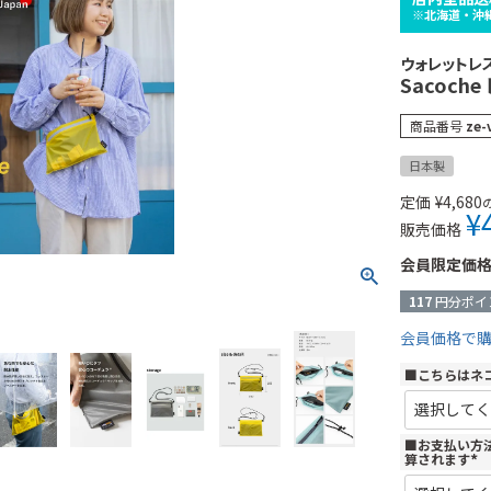
※北海道・沖
ウォレットレ
Sacoche
商品番号
ze-
日本製
定価
¥
4,680
¥
販売価格
会員限定価
117
円分ポイ
会員価格で
■こちらはネ
■お支払い方
算されます
(
必