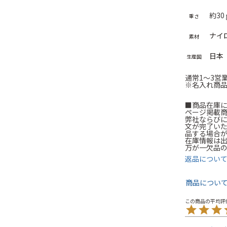
約3
重さ
ナイ
素材
日本
生産国
通常1～3営
※名入れ商品
■商品在庫
ページ掲載
弊社ならび
文が完了い
品する場合
在庫情報は
万が一欠品
返品につい
商品につい