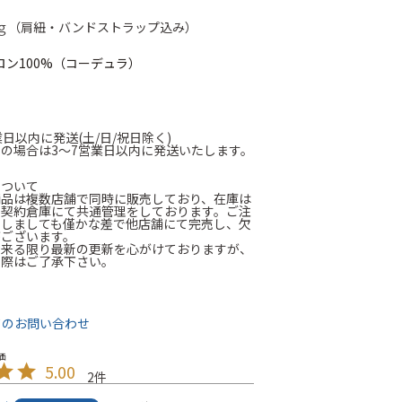
0ｇ（肩紐・バンドストラップ込み）
ロン100%（コーデュラ）
業日以内に発送(土/日/祝日除く)
の場合は3～7営業日以内に発送いたします。
について
商品は複数店舗で同時に販売しており、在庫は
に契約倉庫にて共通管理をしております。ご注
たしましても僅かな差で他店舗にて完売し、欠
がございます。
出来る限り最新の更新を心がけておりますが、
の際はご了承下さい。
て
てのお問い合わせ
5.00
2