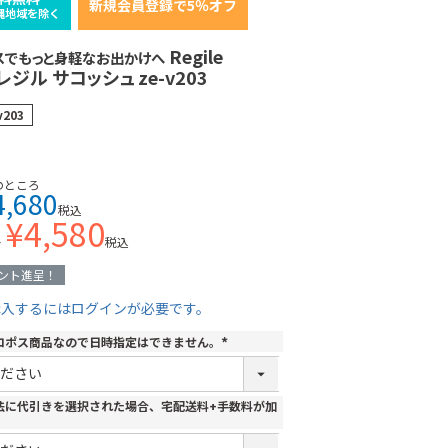
新規会員登録で5％オフ
縄地域を除く
Regile
スでもっと身軽なお出かけへ
 レジル サコッシュ ze-v203
v203
のところ
4,680
税込
¥
4,580
格
税込
ント進呈！
購入するにはログインが必要です。
コポス商品なので日時指定はできません。
(
必
須
)
法に代引きを選択された場合、宅配送料+手数料が加