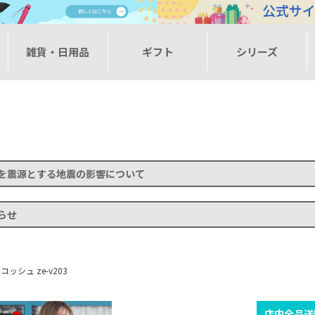
ー
雑貨・日用品
ギフト
シリーズ
を震源とする地震の影響について
らせ
 サコッシュ ze-v203
店内全品送