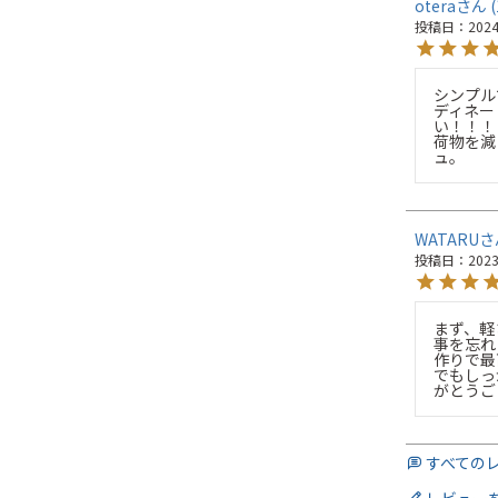
otera
投稿日
2024
シンプル
ディネー
い！！！

荷物を減
ュ。
WATARU
投稿日
2023
まず、軽
事を忘れ
作りで最
でもしっ
がとうご
すべての
レビュー