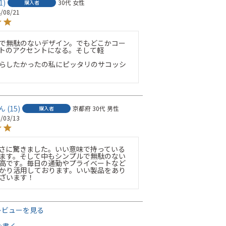
1
30代
女性
購入者
/08/21
で無駄のないデザイン。でもどこかコー
トのアクセントになる。そして軽
らしたかったの私にピッタリのサコッシ
15
京都府
30代
男性
購入者
/03/13
さに驚きました。いい意味で持っている
ます。そして中もシンプルで無駄のない
高です。毎日の通勤やプライベートなど
かり活用しております。いい製品をあり
ざいます！
レビューを見る
を書く