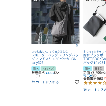
さっと出して、すぐ出かけよう。
本の持ち歩きをス
ショルダーバッグ スリングバッ
耐水ブックポ
グ ノマドスリング パッカブル
TOFTBOOK
ta-y326
バッグ tf-v231
耐水
A4サイズ
耐水
日本製
販売価格
定価
¥
3,700
¥
3,410
税込
の
（
0
）
¥
3,700
税込
会員限定価格
¥
カートに入れる
カートに入