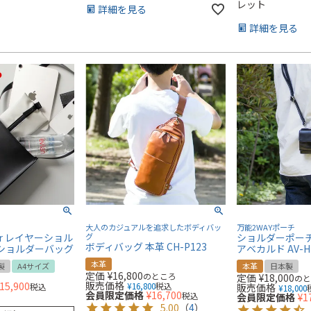
レット
詳細を見る
詳細を見る
大人のカジュアルを追求したボディバッ
万能2WAYポーチ
lder レイヤーショル
グ
ショルダーポーチ 
ボディバッグ 本革 CH-P123
納 ショルダーバッグ
アベカルド AV-H
本革
製
A4サイズ
本革
日本製
定価
¥
16,800
のところ
定価
¥
18,000
の
販売価格
15,900
¥
16,800
税込
税込
販売価格
¥
18,000
会員限定価格
¥
16,700
税込
会員限定価格
¥
1
5.00
（
4
）