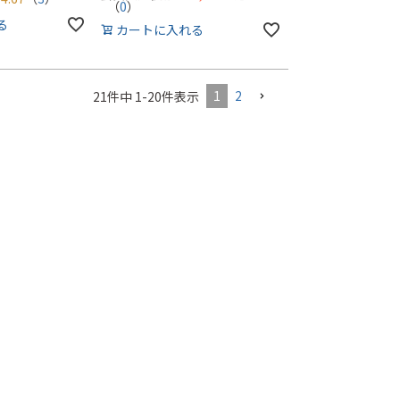
（
0
）
る
カートに入れる
1
2
21
件中
1
-
20
件表示