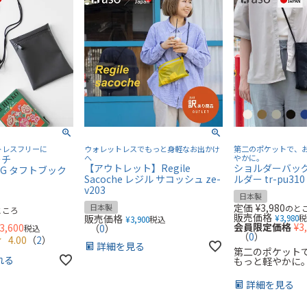
トレスフリーに
ウォレットレスでもっと身軽なお出かけ
第二のポケットで、
ーチ
へ
やかに。
【アウトレット】Regile
ショルダーバッグ 
BAG タフトブック
Sacoche レジル サコッシュ ze-
ルダー tr-pu310
v203
日本製
定価
¥
3,980
日本製
のと
ところ
販売価格
販売価格
¥
3,980
¥
3,900
税込
会員限定価格
¥
3
3,600
（
0
）
税込
（
0
）
4.00
（
2
）
詳細を見る
第二のポケット
れる
もっと軽やかに
詳細を見る