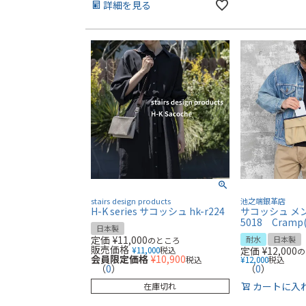
詳細を見る
stairs design products
池之端銀革店
H-K series サコッシュ hk-r224
サコッシュ メン
5018 Cram
日本製
定価
¥
11,000
耐水
日本製
のところ
販売価格
¥
11,000
税込
定価
¥
12,000
の
会員限定価格
¥
10,900
税込
¥
12,000
税込
（
0
）
（
0
）
カートに入
在庫切れ