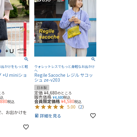
お出かけをもっと軽
ウォレットレスでもっと身軽なお出かけ
へ
+U miniショ
Regile Sacoche レジル サコッ
シュ ze-v203
日本製
定価
¥
4,680
ころ
のところ
販売価格
税込
¥
4,680
税込
,880
会員限定価格
¥
4,580
税込
税込
5.00
（
2
）
で、お出かけを
詳細を見る
。