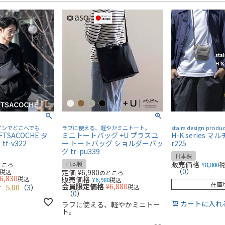
インでどこへでも
ラフに使える、軽やかミニトート。
stairs design produc
TSACOCHE タ
ミニトートバッグ +U プラスユ
H-K series マ
f-v322
ー トートバッグ ショルダーバッ
r225
グ tr-pu339
日本製
販売価格
日本製
ところ
¥
8,800
（
0
）
税込
定価
¥
6,980
のところ
6,830
税込
販売価格
¥
6,980
税込
在庫
会員限定価格
¥
6,880
5.00
（
3
）
税込
（
0
）
カートに入れ
ラフに使える、軽やかミニトー
ト。