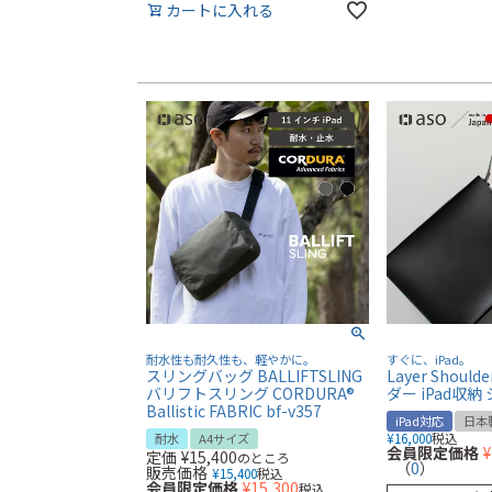
カートに入れる
耐水性も耐久性も、軽やかに。
すぐに、iPad。
スリングバッグ BALLIFTSLING
Layer Shou
バリフトスリング CORDURA®
ダー iPad収
Ballistic FABRIC bf-v357
iPad対応
日本
¥
16,000
税込
耐水
A4サイズ
会員限定価格
¥
定価
¥
15,400
のところ
（
0
）
販売価格
¥
15,400
税込
会員限定価格
¥
15,300
税込