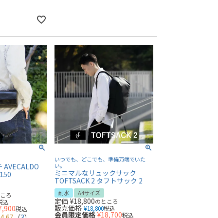
いつでも、どこでも、準備万端でいた
AVECALDO
い。
ミニマルなリュックサック
150
TOFTSACK 2 タフトサック 2
耐水
A4サイズ
ところ
定価
¥
18,800
のところ
税込
販売価格
7,900
¥
18,800
税込
税込
会員限定価格
¥
18,700
税込
4.67
（
3
）