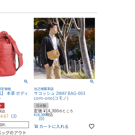
限定価格
池之端銀革店
】 本革 ボディ
サコッシュ 2WAY BAG-003
b
com-ono(コモノ)
ト
日本製
定価
¥
14,300
税込
のところ
¥
14,300
税込
4.67
（
3
）
（
0
）
切れ
カートに入れる
バッグのアウト