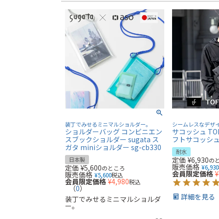
装丁でみせるミニマルショルダー。
シームレスなデザ
ショルダーバッグ コンビニエン
サコッシュ TOF
スブックショルダー sugata ス
フトサコッシュ t
ガタ miniショルダー sg-cb330
耐水
定価
¥
6,930
日本製
の
販売価格
定価
¥
5,600
¥
6,930
のところ
会員限定価格
¥
販売価格
¥
5,600
税込
会員限定価格
¥
4,980
税込
（
0
）
詳細を見る
装丁でみせるミニマルショルダ
ー。