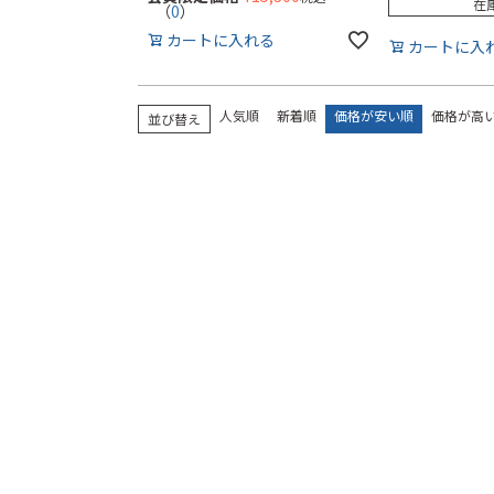
在
（
0
）
カートに入れる
カートに入
人気順
新着順
価格が安い順
価格が高
並び替え