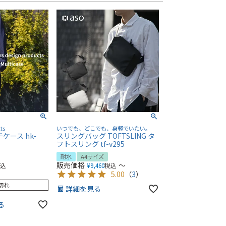
ts
いつでも、どこでも、身軽でいたい。
ルチケース hk-
スリングバッグ TOFTSLING タ
フトスリング tf-v295
耐水
A4サイズ
販売価格
〜
税込
¥
9,460
税込
5.00
（
3
）
切れ
詳細を見る
る