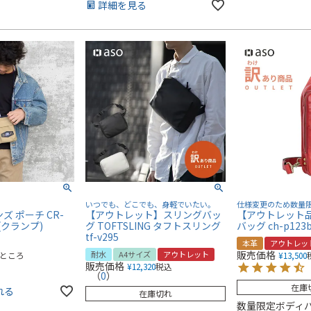
詳細を見る
いつでも、どこでも、身軽でいたい。
仕様変更のため数量
ズ ポーチ CR-
【アウトレット】スリングバッ
【アウトレット品
p(クランプ)
グ TOFTSLING タフトスリング
バッグ ch-p123
tf-v295
本革
アウトレッ
販売価格
耐水
A4サイズ
アウトレット
ところ
¥
13,500
販売価格
¥
12,320
税込
（
0
）
在庫
れる
在庫切れ
数量限定ボディ