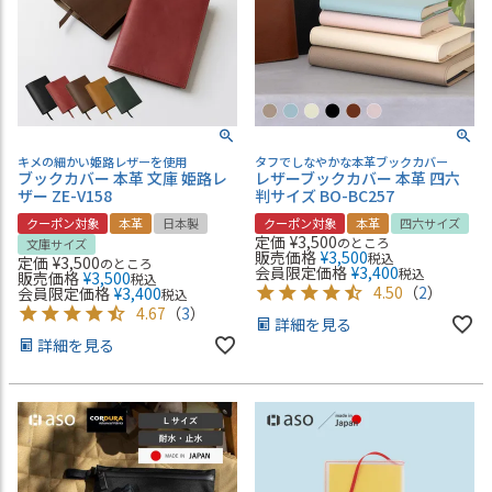
キメの細かい姫路レザーを使用
タフでしなやかな本革ブックカバー
ブックカバー 本革 文庫 姫路レ
レザーブックカバー 本革 四六
ザー ZE-V158
判サイズ BO-BC257
クーポン対象
本革
日本製
クーポン対象
本革
四六サイズ
定価
¥
3,500
のところ
文庫サイズ
販売価格
¥
3,500
税込
定価
¥
3,500
のところ
会員限定価格
¥
3,400
税込
販売価格
¥
3,500
税込
4.50
（
2
）
会員限定価格
¥
3,400
税込
4.67
（
3
）
詳細を見る
詳細を見る