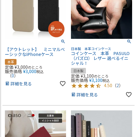
【アウトレット】 ミニマルベ
日本製 本革コインケース
コインケース 本革 PASULO
ーシックなiPhoneケース
（パズロ） レザー 選べるイニ
本革
シャル！
定価
¥
3,000
のところ
販売価格
¥
3,000
日本製
税込
（
0
）
定価
¥
3,100
のところ
販売価格
¥
3,100
税込
詳細を見る
4.50
（
2
）
詳細を見る