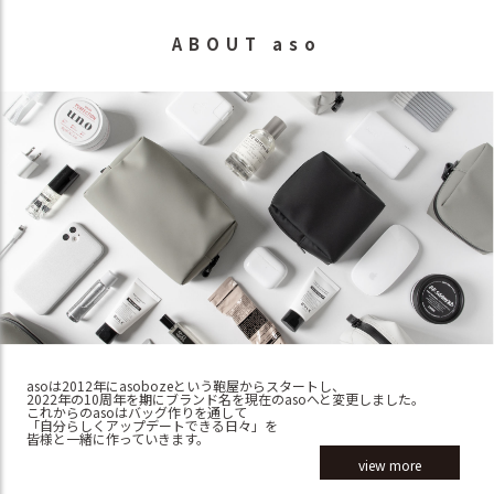
ABOUT aso
asoは2012年にasobozeという鞄屋からスタートし、
2022年の10周年を期にブランド名を現在のasoへと変更しました。
これからのasoはバッグ作りを通して
「自分らしくアップデートできる日々」を
皆様と一緒に作っていきます。
view more