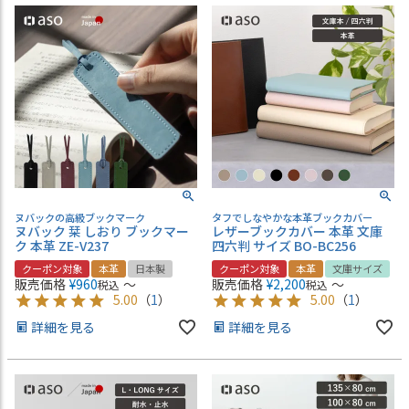
ヌバックの高級ブックマーク
タフでしなやかな本革ブックカバー
ヌバック 栞 しおり ブックマー
レザーブックカバー 本革 文庫
ク 本革 ZE-V237
四六判 サイズ BO-BC256
クーポン対象
本革
日本製
クーポン対象
本革
文庫サイズ
販売価格
¥
960
〜
販売価格
¥
2,200
〜
税込
税込
5.00
（
1
）
5.00
（
1
）
詳細を見る
詳細を見る