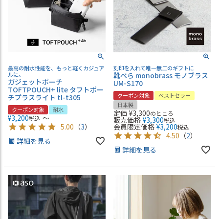
最高の耐水性能を、もっと軽くカジュア
刻印を入れて唯一無二のギフトに
ルに。
靴べら monobrass モノブラス
ガジェットポーチ
UM-S170
TOFTPOUCH+ lite タフトポー
クーポン対象
ベストセラー
チプラスライト tl-t305
日本製
クーポン対象
耐水
定価
¥
3,300
のところ
¥
3,200
〜
税込
販売価格
¥
3,300
税込
5.00
（
3
）
会員限定価格
¥
3,200
税込
4.50
（
2
）
詳細を見る
詳細を見る