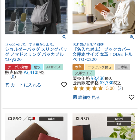
さっと出して、すぐ出かけよう。
お名前が入る特別感
ショルダーバッグ スリングバッ
【名入れ対応】 ブックカバー
グ ノマドスリング パッカブル
文庫本サイズ 本革 TOLVE トル
ta-y326
ベ TO-C220
クーポン対象
耐水
A4サイズ
本革
ラッピング付き
日本製
販売価格
¥
3,410
税込
文庫サイズ
（
0
）
販売価格
¥
3,430
税込
会員限定価格
¥
3,330
税込
カートに入れる
5.00
（
2
）
詳細を見る