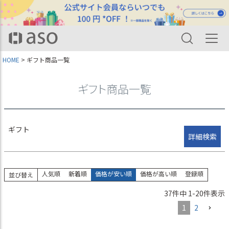
並び順
新着順
登録順
価格が安い順
価格が高い順
HOME
ギフト商品一覧
優先度順
レビュー順
キーワードヒット順
ギフト商品一覧
検索
ギフト
詳細検索
人気順
新着順
価格が安い順
価格が高い順
登録順
並び替え
37
件中
1
-
20
件表示
1
2