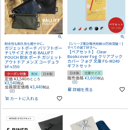
耐水性も耐久性も軽やかに。
【シリーズ累計販売枚数10万枚突破！】
ガジェットポーチ バリフトポー
すべての装丁好きへ。
【ペアセット】 Clear
チ Lサイズ 大きめ BALLIFT
Bookcover Fog クリアブック
POUCH 耐水 ポーチ ガジェット
カバー フォグ 文庫 FG-M240
アウトドア メンズ コーデュラ
ギフトセット
bf-v350
日本製
文庫サイズ
クーポン対象
耐水
日本製
販売価格
¥
3,600
税込
定価
¥
3,540
のところ
（
0
）
¥
3,540
税込
会員限定価格
¥
3,440
税込
詳細を見る
（
0
）
カートに入れる