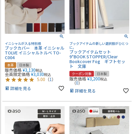
イニシャルが入る特別感
ブックアイテムの新しい選択肢がひとつ
ブックカバー 本革 イニシャル
に。
ブックアイテムセット
TOLVE イニシャルトルベ TO-
9°BOOK STOPPER/Clear
C004
Bookcover Fog ギフトセッ
本革
日本製
ト 文庫
販売価格
¥
3,130
税込
会員限定価格
¥
3,030
クーポン対象
日本製
税込
販売価格
¥
3,200
5.00
（
1
）
税込
（
0
）
詳細を見る
詳細を見る