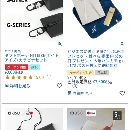
セット商品
ビジネスに映える身だしなみギ
タフトポーチ NITEIZE(ナイト
フトセット 靴べら 携帯用 父の
アイズ) カラビナセット
日 プレゼント 今治ハンカチ gs-
s178 ポスト投函便送料無料
クーポン対象
耐水
¥
3,608
税込
ラッピング付き
日本製
5.00
（
1
）
¥
3,700
税込
会員限定価格
¥
3,600
税込
詳細を見る
（
0
）
詳細を見る