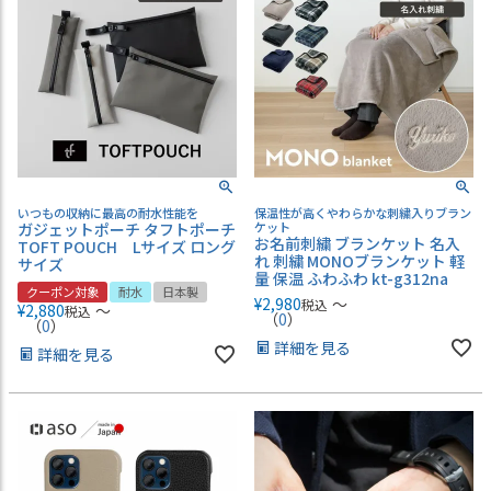
いつもの収納に最高の耐水性能を
保温性が高くやわらかな刺繍入りブラン
ガジェットポーチ タフトポーチ
ケット
お名前刺繍 ブランケット 名入
TOFT POUCH Lサイズ ロング
れ 刺繍 MONOブランケット 軽
サイズ
量 保温 ふわふわ kt-g312na
クーポン対象
耐水
日本製
¥
2,980
〜
税込
¥
2,880
〜
税込
（
0
）
（
0
）
詳細を見る
詳細を見る