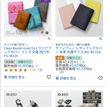
すべての装丁好きへ。
本好きのための、頼れる相棒。
Clear Bookcover fizz クリアブ
サフィアーノ レザーブックカバ
ックカバー フィズ 文庫 四六判
ー 本革 文庫サイズ BO-BC318
FG-M325
本革
文庫サイズ
定価
¥
2,420
日本製
文庫サイズ
のところ
販売価格
¥
2,420
販売価格
¥
1,800
〜
税込
税込
会員限定価格
¥
2,320
税込
5.00
（
3
）
（
0
）
詳細を見る
詳細を見る