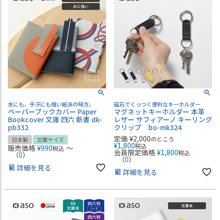
水にも、手汗にも強い紙派の味方。
磁石でくっつく便利なキーホルダー
ペーパーブックカバー Paper
マグネットキーホルダー 本革
Bookcover 文庫 四六 新書 dk-
レザー サフィアーノ キーリング
pb332
クリップ bo-mk324
定価
¥
2,000
のところ
日本製
文庫サイズ
¥
1,800
税込
販売価格
¥
990
〜
税込
会員限定価格
¥
1,800
税込
（
0
）
（
0
）
詳細を見る
詳細を見る