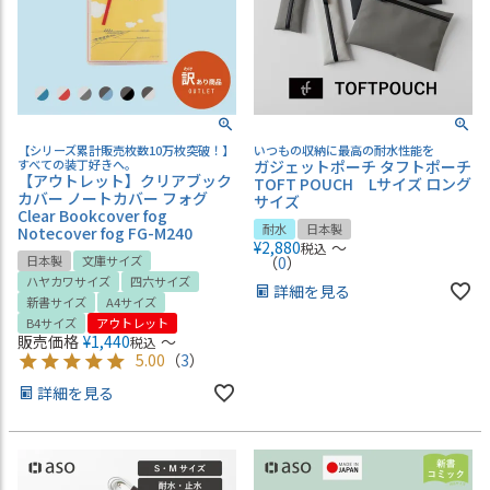
【シリーズ累計販売枚数10万枚突破！】
いつもの収納に最高の耐水性能を
すべての装丁好きへ。
ガジェットポーチ タフトポーチ
【アウトレット】クリアブック
TOFT POUCH Lサイズ ロング
カバー ノートカバー フォグ
サイズ
Clear Bookcover fog
耐水
日本製
Notecover fog FG-M240
¥
2,880
〜
税込
日本製
文庫サイズ
（
0
）
ハヤカワサイズ
四六サイズ
詳細を見る
新書サイズ
A4サイズ
B4サイズ
アウトレット
販売価格
¥
1,440
〜
税込
5.00
（
3
）
詳細を見る