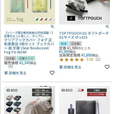
【シリーズ累計販売枚数10万枚突破！】
TOFTPOUCH SS タフトポーチ
読書をもっと楽しく、ポップに。
SSサイズ tf-v315
クリアブックカバー フォグ 正
和堂書店 3枚セット ブックカバ
耐水
日本製
ー 紙 文庫 Clear Bookcover
定価
¥
1,980
のところ
¥
1,980
Fog FG-M240
税込
会員限定価格
¥
1,880
税込
日本製
文庫サイズ
5.00
（
1
）
販売価格
¥
2,340
税込
（
0
）
詳細を見る
詳細を見る