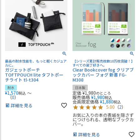
最高の耐水性能を、もっと軽くカジュア
【シリーズ累計販売枚数10万枚突破！】
ルに。
すべての装丁好きへ。
ガジェットポーチ
Clear Bookcover fog クリアブ
TOFTPOUCH lite タフトポー
ックカバー フォグ 新書 FG-
チライト tl-t304
M308
耐水
日本製
¥
1,570
〜
定価
¥
1,980
税込
のところ
（
0
）
販売価格
¥
1,980
税込
会員限定価格
¥
1,880
税込
詳細を見る
5.00
（
2
）
お気に入りの本の表紙を隠さず
につけられる、透明なブックカ
バー。
詳細を見る