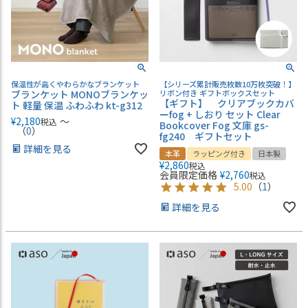
保温性が高くやわらかなブランケット
【シリーズ累計販売枚数10万枚突破！】
ブランケット MONOブランケッ
リボン付き ギフトボックスセット
【ギフト】 クリアブックカバ
ト 軽量 保温 ふわふわ kt-g312
ーfog + しおり セット Clear
¥
2,180
〜
税込
Bookcover Fog 文庫 gs-
（
0
）
fg240 ギフトセット
詳細を見る
本革
ラッピング付き
日本製
¥
2,860
税込
会員限定価格
¥
2,760
税込
5.00
（
1
）
詳細を見る