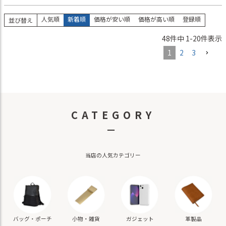
人気順
新着順
価格が安い順
価格が高い順
登録順
並び替え
48
件中
1
-
20
件表示
1
2
3
CATEGORY
－
当店の人気カテゴリー
バッグ・ポーチ
小物・雑貨
ガジェット
革製品