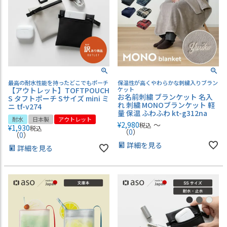
最高の耐水性能を持ったどこでもポーチ
保温性が高くやわらかな刺繍入りブラン
【アウトレット】TOFTPOUCH
ケット
お名前刺繍 ブランケット 名入
S タフトポーチ Sサイズ mini ミ
れ 刺繍 MONOブランケット 軽
ニ tf-v274
量 保温 ふわふわ kt-g312na
耐水
日本製
アウトレット
¥
2,980
〜
税込
¥
1,930
税込
（
0
）
（
0
）
詳細を見る
詳細を見る