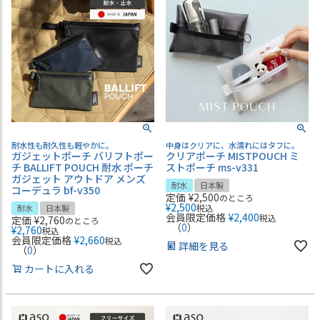
耐水性も耐久性も軽やかに。
中身はクリアに、水濡れにはタフに。
ガジェットポーチ バリフトポー
クリアポーチ MISTPOUCH ミ
チ BALLIFT POUCH 耐水 ポーチ
ストポーチ ms-v331
ガジェット アウトドア メンズ
耐水
日本製
コーデュラ bf-v350
定価
¥
2,500
のところ
¥
2,500
税込
耐水
日本製
会員限定価格
¥
2,400
税込
定価
¥
2,760
のところ
（
0
）
¥
2,760
税込
会員限定価格
¥
2,660
税込
詳細を見る
（
0
）
カートに入れる