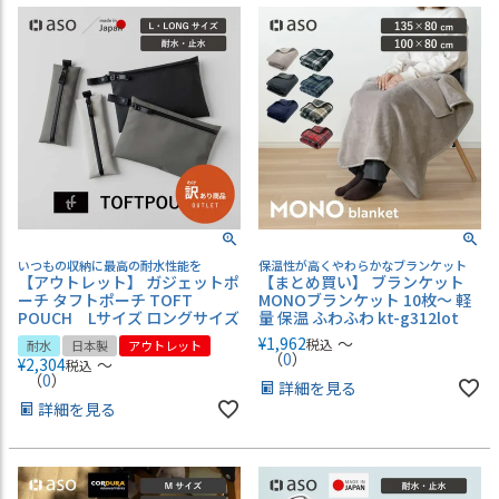
いつもの収納に最高の耐水性能を
保温性が高くやわらかなブランケット
【アウトレット】 ガジェットポ
【まとめ買い】 ブランケット
ーチ タフトポーチ TOFT
MONOブランケット 10枚～ 軽
POUCH Lサイズ ロングサイズ
量 保温 ふわふわ kt-g312lot
¥
1,962
〜
税込
耐水
日本製
アウトレット
（
0
）
¥
2,304
〜
税込
（
0
）
詳細を見る
詳細を見る