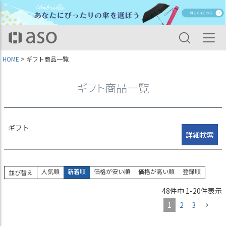
並び順
新着順
登録順
価格が安い順
価格が高い順
HOME
ギフト商品一覧
優先度順
レビュー順
キーワードヒット順
ギフト商品一覧
検索
ギフト
詳細検索
人気順
新着順
価格が安い順
価格が高い順
登録順
並び替え
48
件中
1
-
20
件表示
1
2
3