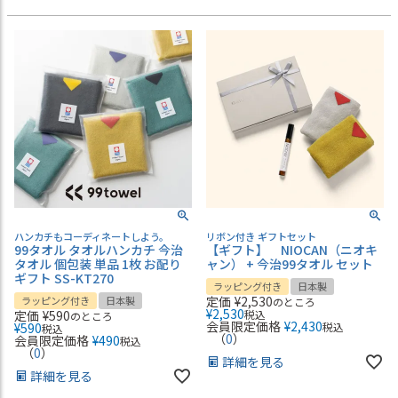
ハンカチもコーディネートしよう。
リボン付き ギフトセット
99タオル タオルハンカチ 今治
【ギフト】 NIOCAN（ニオキ
タオル 個包装 単品 1枚 お配り
ャン） + 今治99タオル セット
ギフト SS-KT270
ラッピング付き
日本製
定価
¥
2,530
ラッピング付き
日本製
のところ
¥
2,530
定価
¥
590
税込
のところ
会員限定価格
¥
2,430
¥
590
税込
税込
（
0
）
会員限定価格
¥
490
税込
（
0
）
詳細を見る
詳細を見る