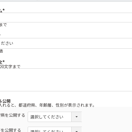
ム
(
必
須
まで
)
必
須
価
文
000文字まで
(
必
須
)
ル公開
入れると、都道府県、年齢層、性別が表示されます。
府県を公開する
層を公開する