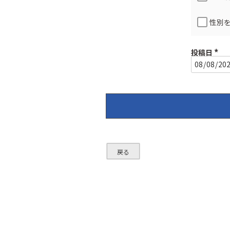
性別
投稿日
(
必
須
)
戻る