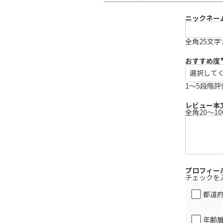
ニックネー
全角25文字
おすすめ度
(
1～5段階評
)
レビュー本
全角20～1
プロフィー
チェックを
都道
年齢