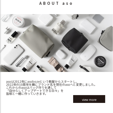
ABOUT aso
asoは2012年にasobozeという鞄屋からスタートし、
2022年の10周年を期にブランド名を現在のasoへと変更しました。
これからのasoはバッグ作りを通して
「自分らしくアップデートできる日々」を
皆様と一緒に作っていきます。
view more