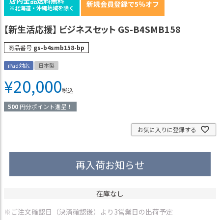
店内全品送料無料
新規会員登録で5％オフ
※北海道・沖縄地域を除く
【新生活応援】 ビジネスセット GS-B4SMB158
商品番号
gs-b4smb158-bp
iPad対応
日本製
¥
20,000
税込
500
円分ポイント進呈！
お気に入りに登録する
再入荷お知らせ
在庫なし
※ご注文確認日（決済確認後）より3営業日の出荷予定