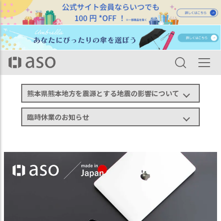
HOME
カテゴリ一覧
バッグ・ポーチ
PC・タブレットポーチ
【アウトレット】 Layer Sleeve Pro レイヤースリーブ プロ ls-w229
熊本県熊本地方を震源とする地震の影響について
臨時休業のお知らせ