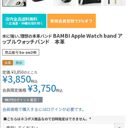
店内全品送料無料
新規会員登録で5％オフ
※北海道・沖縄地域を除く
BAMBI Apple Watch band ア
水に強い、理想の本革バンド
ップルウォッチバンド 本革
商品番号
ba-aw245
本革
耐水
定価
¥
3,850
のところ
¥
3,850
税込
¥
3,750
会員限定価格
税込
96
円分ポイント進呈！
会員価格で購入するにはログインが必要です。
■こちらはネコポス商品なので日時指定はできません。
(
必