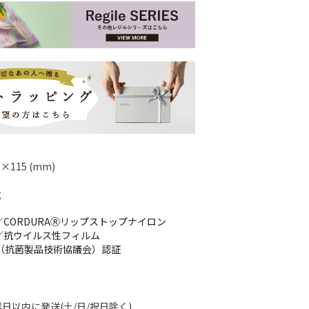
×115 (mm)
g
／CORDURAⓇリップストップナイロン
／抗ウイルス性フィルム
AA（抗菌製品技術協議会）認証
業日以内に発送(土/日/祝日除く)