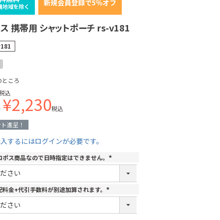
新規会員登録で5％オフ
縄地域を除く
 携帯用 シャットポーチ rs-v181
v181
のところ
税込
¥
2,230
格
税込
ント進呈！
購入するにはログインが必要です。
コポス商品なので日時指定はできません。
(
必
須
)
配料金+代引手数料が別途加算されます。
(
必
須
)