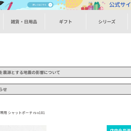
ー
雑貨・日用品
ギフト
シリーズ
を震源とする地震の影響について
らせ
用 シャットポーチ rs-v181
店内全品送