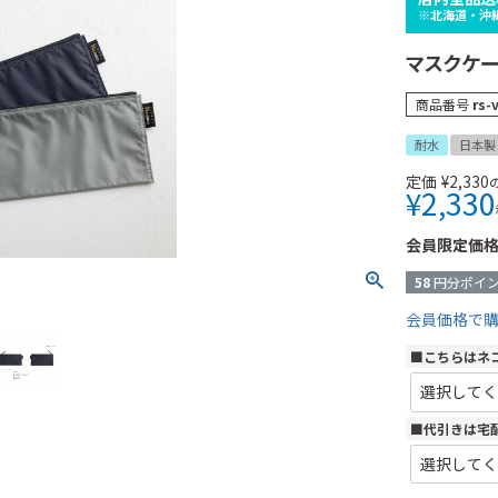
※北海道・沖
マスクケース
商品番号
rs-
耐水
日本製
定価
¥
2,330
¥
2,330
会員限定価
58
円分ポイ
会員価格で
■こちらはネ
■代引きは宅