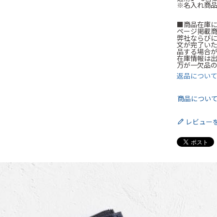
※名入れ商品
■商品在庫
ページ掲載
弊社ならび
文が完了い
品する場合
在庫情報は
万が一欠品
返品につい
商品につい
レビュー