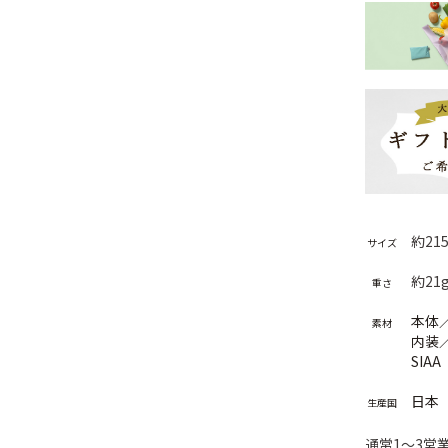
約215
サイズ
約21
重さ
本体
素材
内装
SI
日本
生産国
通常1～3営