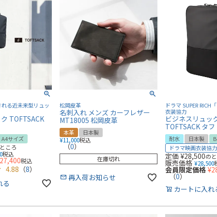
される近未来型リュッ
松岡皮革
ドラマ SUPER RI
名刺入れ メンズ カーフレザー
衣装協力
 TOFTSACK
ビジネスリュック 
MT18005 松岡皮革
TOFTSACK タ
本革
日本製
A4サイズ
耐水
日本製
¥
11,000
税込
（
0
）
ところ
ドラマ映画衣装協
0
税込
定価
¥
28,500
の
在庫切れ
27,400
税込
販売価格
¥
28,500
4.88
（
8
）
会員限定価格
¥
2
（
0
）
再入荷お知らせ
れる
カートに入れ