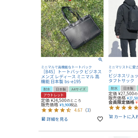
ミニマルで高機能なトートバック
ミニマリストに愛
［B4S］トートバック ビジネス
ク
ビジネスリュック
メンズ レディース ミニマル 高
タフトサック
機能 日本製 bs-e195
耐水
日本製
耐水
日本製
A4サイズ
定価
¥
27,500
の
アウトレット
販売価格
¥
27,50
定価
¥
24,500
のところ
会員限定価格
¥
販売価格
¥
9,900
税込
4.67
（
3
）
カートに入
詳細を見る