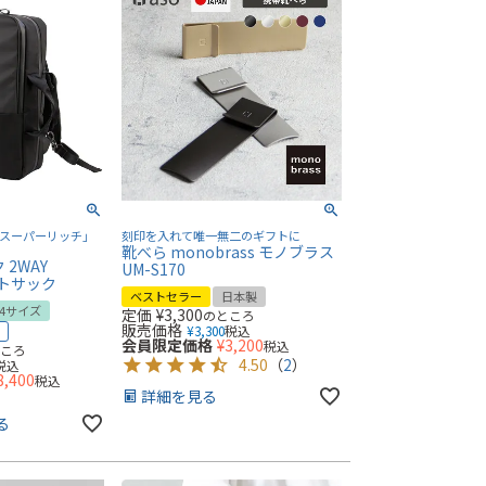
CH「スーパーリッチ」
刻印を入れて唯一無二のギフトに
靴べら monobrass モノブラス
2WAY
UM-S170
フトサック
ベストセラー
日本製
B4サイズ
定価
¥
3,300
のところ
販売価格
¥
3,300
税込
力
会員限定価格
¥
3,200
税込
ところ
4.50
（
2
）
税込
8,400
税込
詳細を見る
る