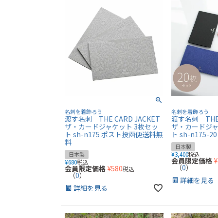
名刺を着飾ろう
名刺を着飾ろう
渡す名刺 THE CARD JACKET
渡す名刺 THE 
ザ・カードジャケット 3枚セッ
ザ・カードジャ
ト sh-n175 ポスト投函便送料無
ト sh-n175-20
料
日本製
¥
3,400
税込
日本製
会員限定価格
¥
¥
680
税込
（
0
）
会員限定価格
¥
580
税込
（
0
）
詳細を見る
詳細を見る