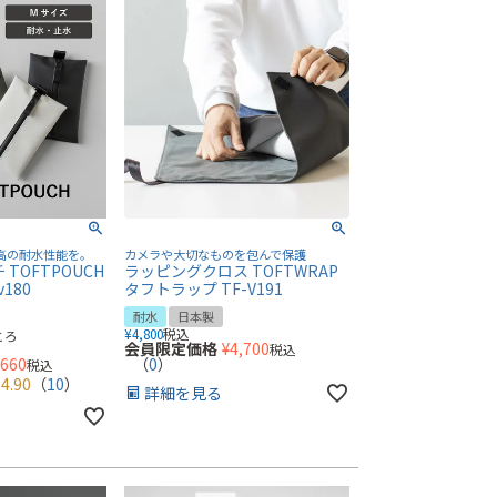
高の耐水性能を。
カメラや大切なものを包んで保護
TOFTPOUCH
ラッピングクロス TOFTWRAP
180
タフトラップ TF-V191
耐水
日本製
¥
4,800
税込
ころ
会員限定価格
¥
4,700
税込
,660
（
0
）
税込
4.90
（
10
）
詳細を見る