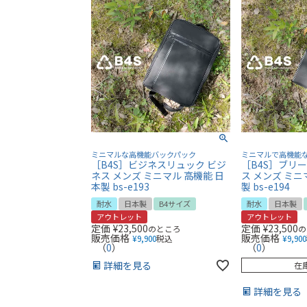
ミニマルな高機能バックパック
ミニマルで高機能
［B4S］ビジネスリュック ビジ
［B4S］ブリ
ネス メンズ ミニマル 高機能 日
ス メンズ ミニ
本製 bs-e193
製 bs-e194
耐水
日本製
B4サイズ
耐水
日本製
アウトレット
アウトレット
定価
¥
23,500
定価
¥
23,500
のところ
の
販売価格
販売価格
¥
9,900
税込
¥
9,900
（
0
）
（
0
）
詳細を見る
在
詳細を見る