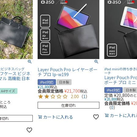
なビジネスバッグ
Layer Pouch Pro レイヤーポー
iPad miniの持ち
ーフケース ビジネ
ーチ
チ プロ lp-w199
Layer Pouch P
マル 高機能 日本
ポーチ プロ ミニ l
iPad対応
日本製
¥
21,800
税込
iPad対応
日本製
会員限定価格
¥
21,700
A4サイズ
税込
定価
¥
20,800
の
2.00
（
1
）
¥
20,800
税込
ところ
会員限定価格
¥
2
在庫切れ
税込
（
0
）
カートに入れ
カートに入れる
庫切れ