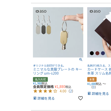
オリジナル刻印ができる。
名刺が3枚入る、ス
ミニマルな真鍮プレートの キー
カードケース 
リング um-s200
本革 スリム名刺ケ
名入れ可
本革
¥
1,980
税込
〜
¥
1,680
税込
会員限定価格
¥
1,880
税込
（
0
）
4.00
（
2
）
詳細を見る
詳細を見る