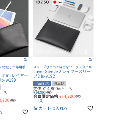
歩きに特化した専用ポ
スリーブひとつで自由なワークスタイル
Layer Sleeve 2 レイヤースリー
ro mini レイヤー
ブ2 ls-v192
p-w199
iPad対応
日本製
定価
¥
14,800
のところ
¥
14,800
税込
ところ
会員限定価格
¥
14,700
税込
0,700
（
0
）
税込
カートに入れる
る