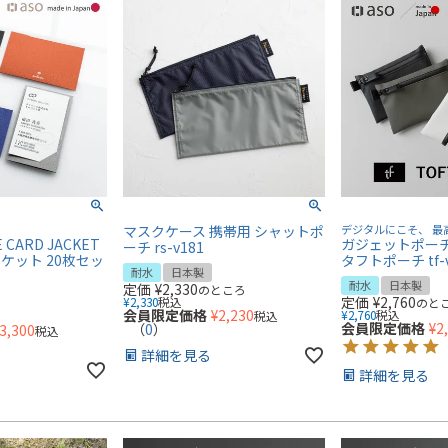
マスクケース 携帯用 シャットポ
デジタルにこそ、 最
CARD JACKET
ガジェットポーチ 
ーチ rs-v181
ケット 20枚セッ
タフトポーチ tf-v
耐水
日本製
耐水
日本製
定価
¥
2,330
のところ
定価
¥
2,760
¥
2,330
税込
のと
会員限定価格
¥
2,230
¥
2,760
税込
税込
会員限定価格
¥
2
（
0
）
3,300
税込
詳細を見る
詳細を見る