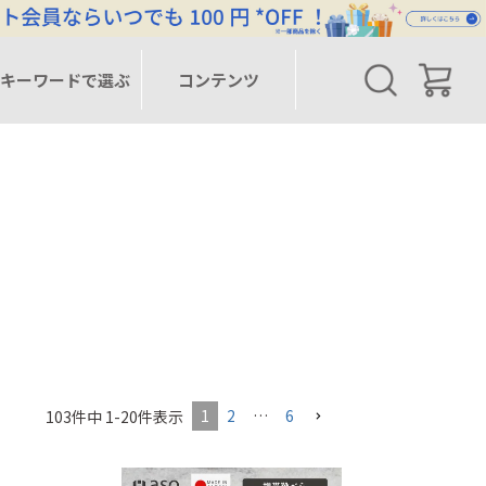
キーワードで選ぶ
コンテンツ
1
2
…
6
103
件中
1
-
20
件表示