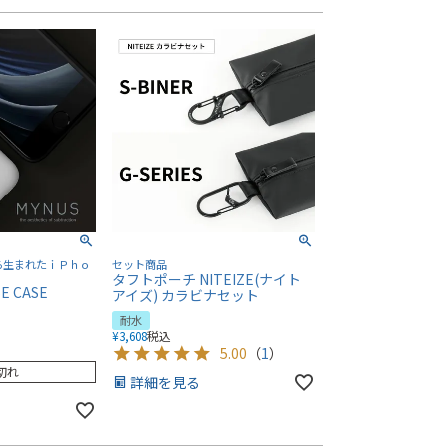
ら生まれたｉＰｈｏ
セット商品
タフトポーチ NITEIZE(ナイト
SE CASE
アイズ) カラビナセット
耐水
¥
3,608
税込
5.00
（
1
）
切れ
詳細を見る