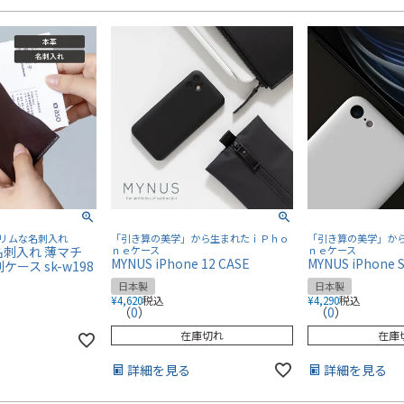
リムな名刺入れ
「引き算の美学」から生まれたｉＰｈｏ
「引き算の美学」か
名刺入れ 薄マチ
ｎｅケース
ｎｅケース
MYNUS iPhone 12 CASE
MYNUS iPhone 
ース sk-w198
日本製
日本製
¥
4,620
税込
¥
4,290
税込
（
0
）
（
0
）
在庫切れ
在庫
詳細を見る
詳細を見る