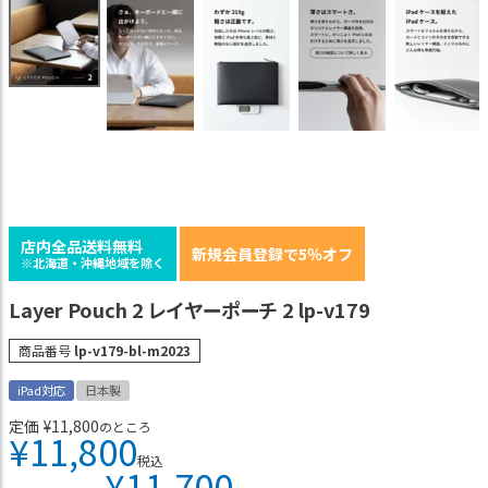
店内全品送料無料
新規会員登録で5％オフ
※北海道・沖縄地域を除く
Layer Pouch 2 レイヤーポーチ 2 lp-v179
商品番号
lp-v179-bl-m2023
iPad対応
日本製
定価
¥
11,800
のところ
¥
11,800
税込
¥
11,700