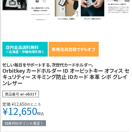
店内全品送料無料
新規会員登録で5％オフ
※北海道・沖縄地域を除く
忙しい毎日をサポートする、次世代カードホルダー。
Orbitkey カードホルダー ID オービットキー オフィス セ
キュリティー スキミング防止 IDカード 本革 シボ グレイ
ンレザー
商品番号
ar-ob317
定価
¥
12,650
のところ
¥
12,650
税込
316
円分ポイント進呈！