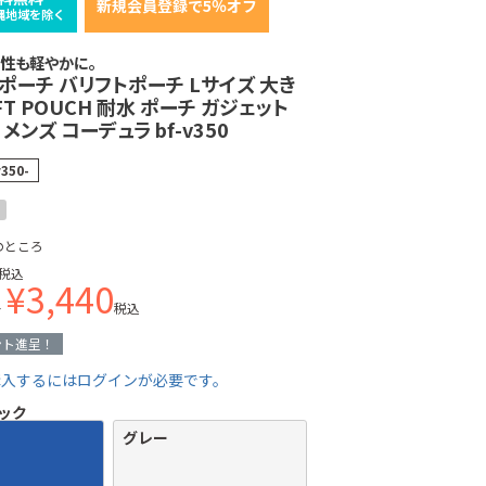
新規会員登録で5％オフ
縄地域を除く
性も軽やかに。
ポーチ バリフトポーチ Lサイズ 大き
IFT POUCH 耐水 ポーチ ガジェット
メンズ コーデュラ bf-v350
v350-
のところ
税込
¥
3,440
格
税込
ント進呈！
購入するにはログインが必要です。
ック
グレー