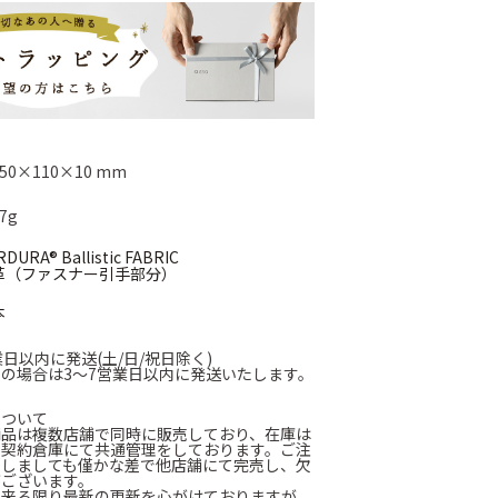
50×110×10 mm
7g
DURA® Ballistic FABRIC
革（ファスナー引手部分）
本
業日以内に発送(土/日/祝日除く)
の場合は3～7営業日以内に発送いたします。
について
商品は複数店舗で同時に販売しており、在庫は
に契約倉庫にて共通管理をしております。ご注
たしましても僅かな差で他店舗にて完売し、欠
がございます。
出来る限り最新の更新を心がけておりますが、