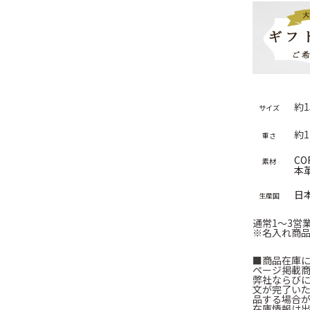
約1
サイズ
約1
重さ
COR
素材
本
日
生産国
通常1～3営
※名入れ商品
■商品在庫
ページ掲載
弊社ならび
文が完了い
品する場合
在庫情報は