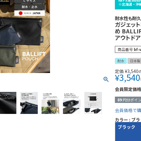
※北海道・沖
耐水性も耐久
ガジェット
め BALL
アウトドア 
商品番号
bf-
耐水
日本製
定価
¥
3,540
¥
3,540
会員限定価
89
円分ポイ
会員価格で
カラー
ブラ
ブラック