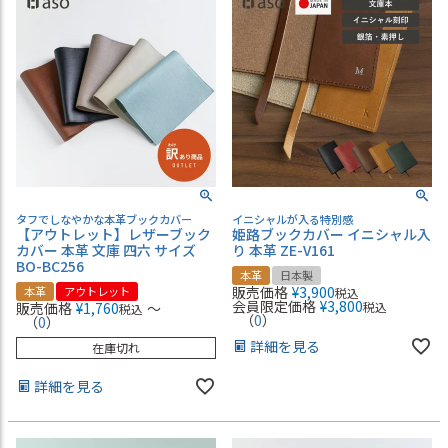
タフでしなやかな本革ブックカバー
イニシャルが入る特別感
【アウトレット】レザーブック
姫路ブックカバー イニシャル入
カバー 本革 文庫 四六 サイズ
り 本革 ZE-V161
BO-BC256
本革
日本製
販売価格
¥
3,900
本革
アウトレット
税込
会員限定価格
¥
3,800
販売価格
¥
1,760
〜
税込
税込
（
0
）
（
0
）
詳細を見る
在庫切れ
詳細を見る