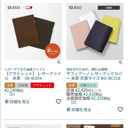
レザーでできた高級ファイル
本好きのための、頼れる相棒。
【アウトレット】 レザーファイ
サフィアーノ レザーブックカバ
ル 本革 SK-W254
ー 本革 文庫サイズ BO-BC318
本革
日本製
アウトレット
本革
文庫サイズ
¥
2,240
定価
¥
2,420
税込
のところ
（
0
）
販売価格
¥
2,420
税込
会員限定価格
¥
2,320
税込
詳細を見る
（
0
）
詳細を見る