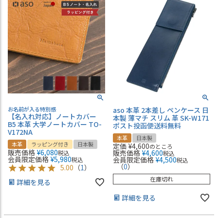
お名前が入る特別感
aso 本革 2本差し ペンケース 日
【名入れ対応】ノートカバー
本製 薄マチ スリム 革 SK-W171
B5 本革 大学ノートカバー TO-
ポスト投函便送料無料
V172NA
本革
日本製
本革
ラッピング付き
日本製
定価
¥
4,600
のところ
販売価格
¥
6,080
販売価格
¥
4,600
税込
税込
会員限定価格
¥
5,980
会員限定価格
¥
4,500
税込
税込
（
0
）
5.00
（
1
）
在庫切れ
詳細を見る
詳細を見る