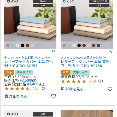
タフでしなやかな本革ブックカバー
タフでしなやかな本革ブックカバー
レザーブックカバー 本革 四六
レザーブックカバー 本革 文庫
判サイズ BO-BC257
四六判 サイズ BO-BC256
本革
四六サイズ
本革
文庫サイズ
定価
¥
3,500
販売価格
¥
2,200
〜
のところ
税込
販売価格
¥
3,500
税込
5.00
（
1
）
会員限定価格
¥
3,400
税込
4.50
（
2
）
詳細を見る
詳細を見る