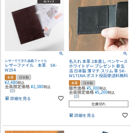
レザーでできた高級ファイル
名入れ 本革 2本差し ペンケース
レザーファイル 本革 SK-
ホワイトデー プレゼント 新生
W254
活 日本製 薄マチ スリム 革 SK-
W171NA ポスト投函便送料無料
本革
日本製
¥
2,480
税込
本革
日本製
会員限定価格
¥
2,380
税込
販売価格
¥
5,300
税込
（
0
）
会員限定価格
¥
5,200
税込
（
0
）
詳細を見る
在庫切れ
詳細を見る