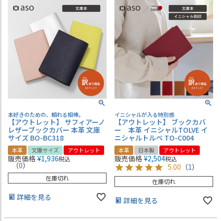
本好きのための、頼れる相棒。
イニシャルが入る特別感
【アウトレット】 サフィアーノ
【アウトレット】 ブックカバ
レザーブックカバー 本革 文庫
ー 本革 イニシャルTOLVE イ
サイズ BO-BC318
ニシャルトルベ TO-C004
本革
文庫サイズ
アウトレット
本革
日本製
アウトレット
販売価格
¥
1,936
販売価格
¥
2,504
税込
税込
（
0
）
5.00
（
1
）
在庫切れ
在庫切れ
詳細を見る
詳細を見る