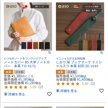
いつものノートをワンラックアップ
イニシャルが入る特別感
ノートカバー B5 大学ノートカ
しおり 栞 ブックマーク イニシ
バー 本革 TO-V172
ャル入り 本革 刻印 ZE-V163
本革
日本製
本革
日本製
定価
¥
5,380
販売価格
¥
1,500
のところ
税込
販売価格
¥
5,380
会員限定価格
¥
1,400
税込
税込
会員限定価格
¥
5,280
税込
5.00
（
2
）
5.00
（
2
）
詳細を見る
詳細を見る