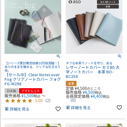
【シリーズ累計販売枚数10万枚突破！】
タフな本革でノートを守り、彩る
ありのままを魅せる、クリアな引き立て
レザーノートカバー セミB5 大
役。
学ノートカバー 本革 BO-
【セール中】Clear Notecover
BC258
Fog クリアノートカバー フォグ
FG-M298
本革
定価
¥
4,500
のところ
日本製
アウトレット
販売価格
¥
4,500
税込
販売価格
¥
1,500
〜
税込
会員限定価格
¥
4,400
税込
（
0
）
5.00
（
2
）
詳細を見る
詳細を見る