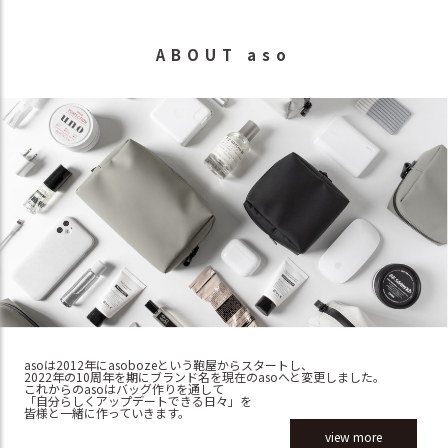
ABOUT aso
asoは2012年にasobozeという鞄屋からスタートし、
2022年の10周年を期にブランド名を現在のasoへと変更しました。
これからのasoはバッグ作りを通して
「自分らしくアップデートできる日々」を
皆様と一緒に作っていきます。
view more