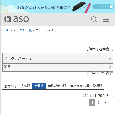
HOME
カテゴリ一覧
ステーショナリー
2
件中
1
-
2
件表示
ブックカバー・栞
文具
2
件中
1
-
2
件表示
人気順
新着順
価格が安い順
価格が高い順
登録順
並び替え
24
件中
1
-
20
件表示
1
2