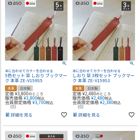
本に合わせてカラーを合わせる
本に合わせてカラーを合わせる
5色セット 栞 しおり ブックマー
しおり 栞 3枚セット ブックマー
ク 本革 ZE-V159S5
ク 本革 ZE-V159S3
本革
日本製
本革
日本製
定価
¥
3,800
定価
¥
2,480
のところ
のところ
販売価格
¥
3,800
販売価格
¥
2,480
税込
税込
会員限定価格
¥
3,700
会員限定価格
¥
2,380
税込
税込
（
0
）
（
0
）
詳細を見る
詳細を見る