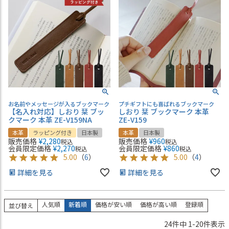
お名前やメッセージが入るブックマーク
プチギフトにも喜ばれるブックマーク
【名入れ対応】しおり 栞 ブッ
しおり 栞 ブックマーク 本革
クマーク 本革 ZE-V159NA
ZE-V159
本革
ラッピング付き
日本製
本革
日本製
販売価格
¥
2,280
販売価格
¥
960
税込
税込
会員限定価格
¥
2,270
会員限定価格
¥
860
税込
税込
5.00
（
6
）
5.00
（
4
）
詳細を見る
詳細を見る
人気順
新着順
価格が安い順
価格が高い順
登録順
並び替え
24
件中
1
-
20
件表示