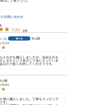
の際はご了承下さい。
て
てのお問い合わせ
5.00
6
1
非公開
購入者
/12/16
ル入れのも購入しましたが、名前入れも
のしおりという気がして気に入っていま
品なので長くお供してくれそうです。
非公開
/04/05
ト用に購入しました。丁寧なラッピング
です。
