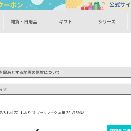
ー
雑貨・日用品
ギフト
シリーズ
を震源とする地震の影響について
らせ
名入れ対応】しおり 栞 ブックマーク 本革 ZE-V159NA
店内全品送