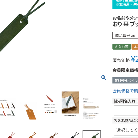
※北海道・沖
お名前やメッ
おり 栞 ブ
商品番号
ze
名入れ可
本
¥
販売価格
会員限定価
57
円分ポイ
会員価格で
[必須]名入れ
名入れ商品に