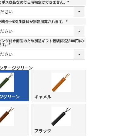
コポス商品なので日時指定はできません。
(
必
須
)
配料金+代引手数料が別途加算されます。
(
必
須
)
ング付き商品のため別途ギフト包装(税込300円)の
です。
(
必
須
)
ンテージグリーン
ジグリーン
キャメル
ブラック