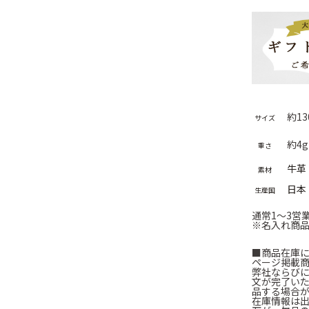
約1
サイズ
約4g
重さ
牛革
素材
日本
生産国
通常1～3営
※名入れ商品
■商品在庫
ページ掲載
弊社ならび
文が完了い
品する場合
在庫情報は