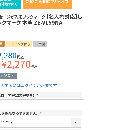
新規会員登録で5％オフ
縄地域を除く
【名入れ対応】し
セージが入るブックマーク
ックマーク 本革 ZE-V159NA
革
ラッピング付き
日本製
2,280
税込
¥
2,270
格
税込
ント進呈！
購入するにはログインが必要です。
（ローマ字12文字以内）
(
必
須
)
つき返品交換できません。
(
必
須
)