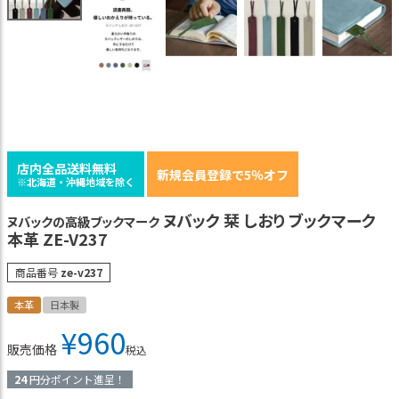
店内全品送料無料
新規会員登録で5％オフ
※北海道・沖縄地域を除く
ヌバック 栞 しおり ブックマーク
ヌバックの高級ブックマーク
本革 ZE-V237
商品番号
ze-v237
本革
日本製
¥
960
販売価格
税込
24
円分ポイント進呈！