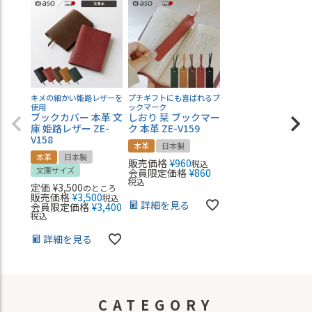
キメの細かい姫路レザーを
プチギフトにも喜ばれるブ
使用
ックマーク
ブックカバー 本革 文
しおり 栞 ブックマー
庫 姫路レザー ZE-
ク 本革 ZE-V159
V158
本革
日本製
本革
日本製
販売価格
¥
960
税込
文庫サイズ
会員限定価格
¥
860
税込
定価
¥
3,500
のところ
販売価格
¥
3,500
税込
詳細を見る
会員限定価格
¥
3,400
税込
詳細を見る
CATEGORY