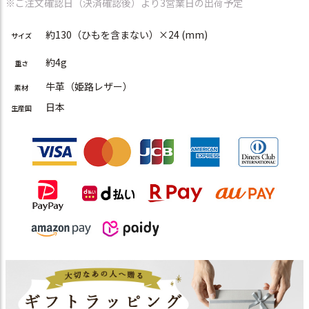
※ご注文確認日（決済確認後）より3営業日の出荷予定
約130（ひもを含まない）×24 (mm)
サイズ
約4g
重さ
牛革（姫路レザー）
素材
日本
生産国