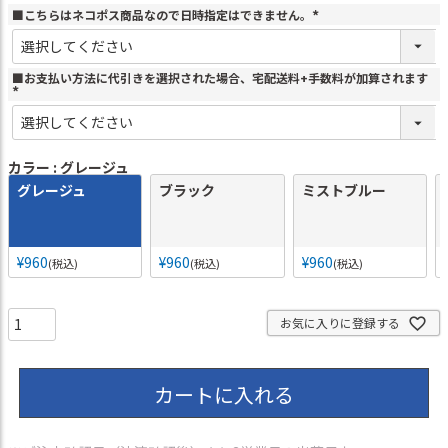
■こちらはネコポス商品なので日時指定はできません。
(
必
須
)
■お支払い方法に代引きを選択された場合、宅配送料+手数料が加算されます
(
必
須
)
カラー
グレージュ
グレージュ
ブラック
ミストブルー
¥
960
¥
960
¥
960
税込
税込
税込
お気に入りに登録する
カートに入れる