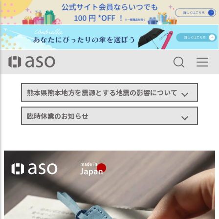
HOME
カテゴリ一覧
ステーショナリー
ブックカバー・栞
ヌバック 栞 しおり ブックマーク 本革 ZE-V237
熊本県熊本地方を震源とする地震の影響について
臨時休業のお知らせ