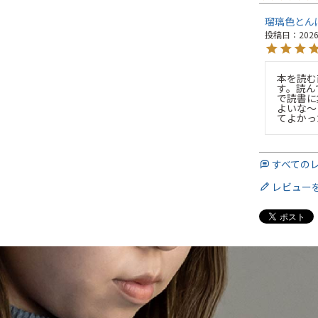
瑠璃色とん
投稿日
2026
本を読む
す。読ん
で読書に
よいな～
すべての
レビュー