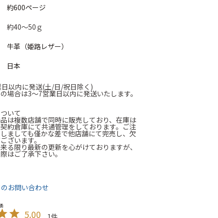
約600ページ
約40～50ｇ
牛革（姫路レザー）
日本
業日以内に発送(土/日/祝日除く)
の場合は3～7営業日以内に発送いたします。
について
商品は複数店舗で同時に販売しており、在庫は
に契約倉庫にて共通管理をしております。ご注
たしましても僅かな差で他店舗にて完売し、欠
がございます。
出来る限り最新の更新を心がけておりますが、
の際はご了承下さい。
て
てのお問い合わせ
5.00
1