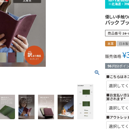
※北海道・沖
優しい手触り
バック ブッ
商品番号
ze-
本革
日本製
¥
販売価格
96
円分ポイ
■こちらはネ
■お支払い方
算されます
(
必
須
)
■アウトレッ