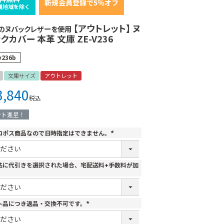
新規会員登録で5％オフ
縄地域を除く
【アウトレット】 ヌ
のヌバックレザーを使用
クカバー 本革 文庫 ZE-V236
v236b
文庫サイズ
アウトレット
3,840
税込
ント進呈！
コポス商品なので日時指定はできません。
(
必
須
)
法に代引きを選択された場合、宅配送料+手数料が加
ト品につき返品・交換不可です。
(
必
須