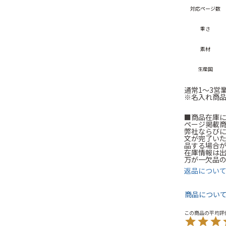
対応ページ数
重さ
素材
生産国
通常1～3営
※名入れ商品
■商品在庫
ページ掲載
弊社ならび
文が完了い
品する場合
在庫情報は
万が一欠品
返品につい
商品につい