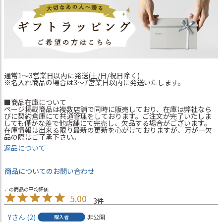
通常1～3営業日以内に発送(土/日/祝日除く)
※名入れ商品の場合は3～7営業日以内に発送いたします。
■商品在庫について
ページ掲載商品は複数店舗で同時に販売しており、在庫は弊社なら
びに契約倉庫にて共通管理をしております。ご注文が完了いたしま
しても僅かな差で他店舗にて完売し、欠品する場合がございます。
在庫情報は出来る限り最新の更新を心がけておりますが、万が一欠
品の際はご了承下さい。
返品について
商品についてのお問い合わせ
5.00
3
Y
2
非公開
購入者