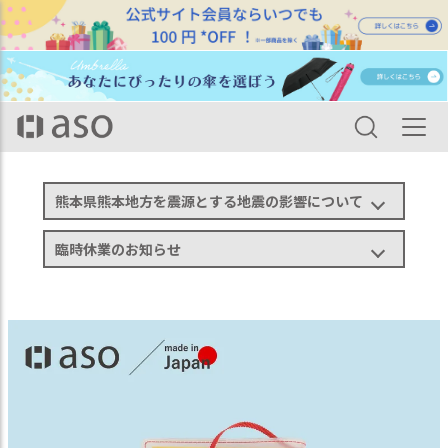
HOME
カテゴリ一覧
ステーショナリー
ブックカバー・栞
【アウトレット】クリアブックカバー ノートカバー フォグ Clear Bookcover fo
g Notecover fog FG-M240
熊本県熊本地方を震源とする地震の影響について
臨時休業のお知らせ