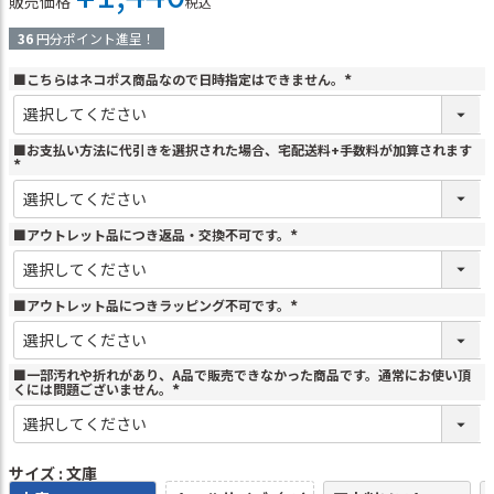
販売価格
税込
36
円分ポイント進呈！
■こちらはネコポス商品なので日時指定はできません。
(
必
須
)
■お支払い方法に代引きを選択された場合、宅配送料+手数料が加算されます
(
必
須
)
■アウトレット品につき返品・交換不可です。
(
必
須
)
■アウトレット品につきラッピング不可です。
(
必
須
)
■一部汚れや折れがあり、A品で販売できなかった商品です。通常にお使い頂
くには問題ございません。
(
必
須
)
サイズ
文庫