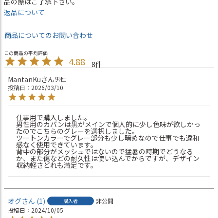
品の際はご了承下さい。
返品について
商品についてのお問い合わせ
4.88
8
MantanKu
男性
投稿日
2026/03/10
仕事用で購入しました。

男性用のカバンは黒がメインで個人的に少し色味が欲しかっ
たのでこちらのグレーを選択しました。

ツートンカラーでグレー部分も少し暗めなので仕事でも違和
感なく使用できています。

背中の部分がメッシュではないので猛暑の時期でどうなる
か、また傷などの耐久性は使い込んでからですが、デザイン
収納軽さどれも満足です。
オグ
1
非公開
購入者
投稿日
2024/10/05