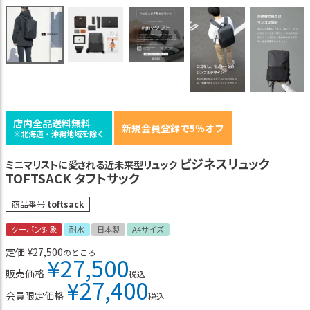
店内全品送料無料
新規会員登録で5％オフ
※北海道・沖縄地域を除く
ビジネスリュック
ミニマリストに愛される近未来型リュック
TOFTSACK タフトサック
商品番号
toftsack
クーポン対象
耐水
日本製
A4サイズ
定価
¥
27,500
のところ
¥
27,500
販売価格
税込
¥
27,400
会員限定価格
税込