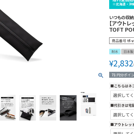
※北海道・沖
いつもの収納
【アウトレ
TOFT P
商品番号
tf-v
耐水
日本製
¥
2,832
71
円分ポイ
■こちらはネ
■代引きは宅
■アウトレッ