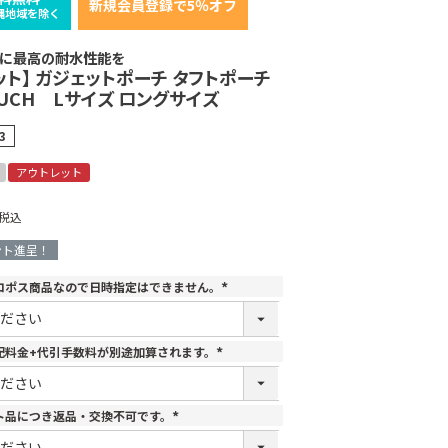
新規会員登録で5％オフ
縄地域を除く
に最高の耐水性能を
ット】 ガジェットポーチ タフトポーチ
OUCH Lサイズ ロングサイズ
3
アウトレット
税込
ント進呈！
コポス商品なので日時指定はできません。
(
必
須
)
配料金+代引手数料が別途加算されます。
(
必
須
)
ト品につき返品・交換不可です。
(
必