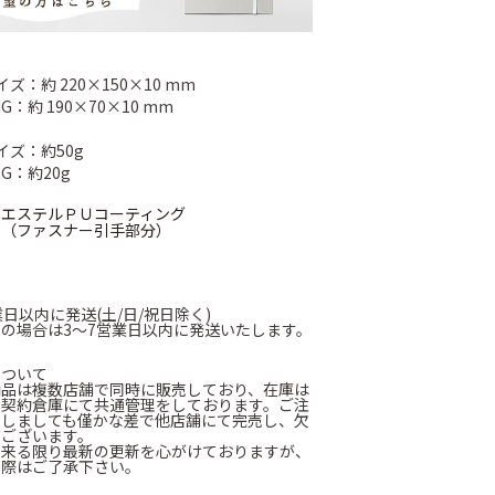
イズ：約 220×150×10 mm
NG：約 190×70×10 mm
イズ：約50g
NG：約20g
リエステルＰＵコーティング
革（ファスナー引手部分）
本
業日以内に発送(土/日/祝日除く)
の場合は3～7営業日以内に発送いたします。
について
商品は複数店舗で同時に販売しており、在庫は
に契約倉庫にて共通管理をしております。ご注
たしましても僅かな差で他店舗にて完売し、欠
がございます。
出来る限り最新の更新を心がけておりますが、
の際はご了承下さい。
て