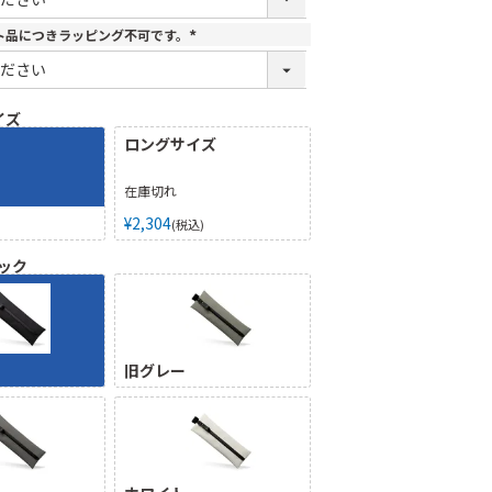
須
)
ト品につきラッピング不可です。
(
必
須
)
イズ
ロングサイズ
在庫切れ
¥
2,304
税込
ック
旧グレー