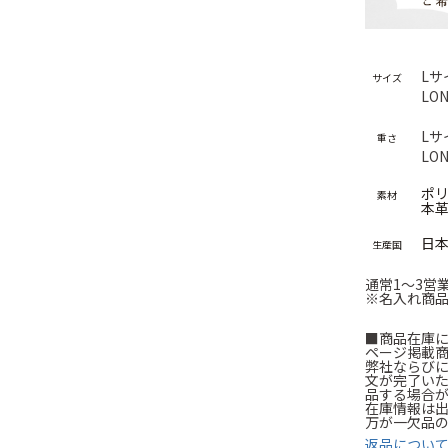
Lサ
サイズ
LO
Lサ
重さ
LO
ポ
素材
本
日
生産国
通常1～3営
※名入れ商品
■商品在庫
ページ掲載
弊社ならび
文が完了い
品する場合
在庫情報は
万が一欠品
返品につい