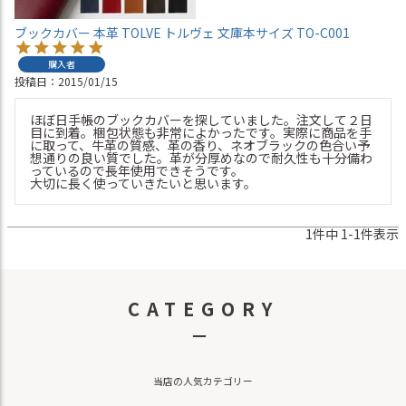
ブックカバー 本革 TOLVE トルヴェ 文庫本サイズ TO-C001
購入者
投稿日
2015/01/15
ほぼ日手帳のブックカバーを探していました。注文して２日
目に到着。梱包状態も非常によかったです。実際に商品を手
に取って、牛革の質感、革の香り、ネオブラックの色合い予
想通りの良い質でした。革が分厚めなので耐久性も十分備わ
っているので長年使用できそうです。

大切に長く使っていきたいと思います。
1
件中
1
-
1
件表示
CATEGORY
－
当店の人気カテゴリー