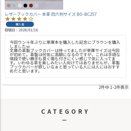
レザーブックカバー 本革 四六判サイズ BO-BC257
購入者
投稿日
2026/01/16
今回ウン十年ぶりに単庫本を購入した記念にブラウンを購入
しましたｗ

文庫の革製ブックカバーは持ってましたが単庫サイズは今回
が初めて。革製は何気に高額になるのですが、これは手頃な
値段で使い勝手も良く傷も付きにくい感じで気に入ってま
す。いわゆる革を楽しみたい人向けではありませんが、革製
ブックカバーが欲しいなぁと思っている人には人にはおすす
めだと思います。
2
件中
1
-
2
件表示
CATEGORY
－