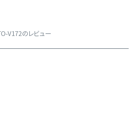
ペー
ジト
ップ
へ
O-V172のレビュー