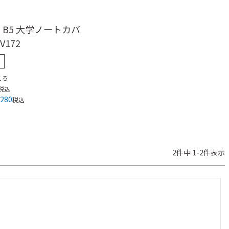
 B5 大学ノートカバ
V172
ころ
税込
,280
税込
2
件中
1
-
2
件表示