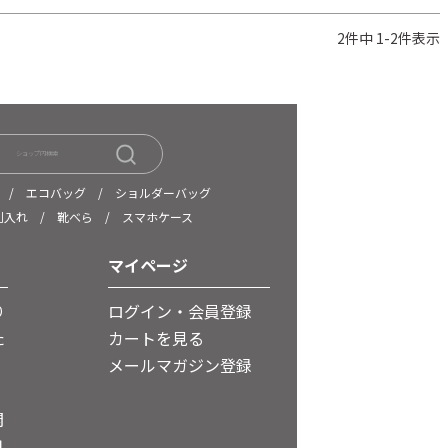
2
件中
1
-
2
件表示
/
エコバッグ
/
ショルダーバッグ
刺入れ
/
靴べら
/
スマホケース
マイページ
り
ログイン・会員登録
た
カートを見る
メールマガジン登録
開
用