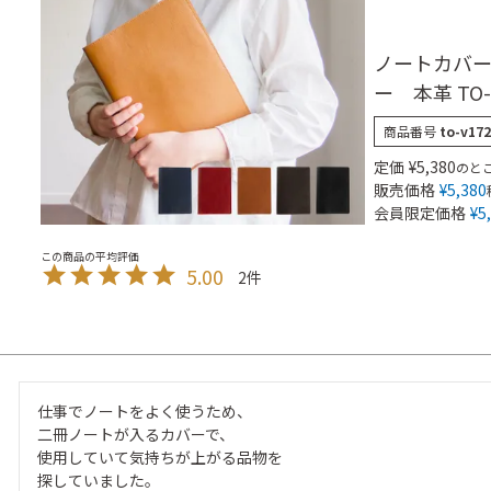
ノートカバー
ー 本革 TO-
商品番号
to-v172
定価
¥
5,380
のと
販売価格
¥
5,380
会員限定価格
¥
5
5.00
2
仕事でノートをよく使うため、

二冊ノートが入るカバーで、

使用していて気持ちが上がる品物を

探していました。
