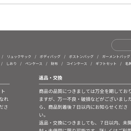
/
リュックサック
/
ボディバッグ
/
ボストンバッグ
/
ガーメントバッグ
/
しおり
/
ペンケース
/
財布
/
コインケース
/
ギフトセット
/
名
返品・交換
ット
商品の品質につきましては万全を期してお
なれ
ますが、万一不良・破損などがございまし
ださ
ら、商品到着後７日以内にお知らせくださ
い。
返品・交換につきましても、７日以内、未
封・未使用に限り可能です。詳しくはご利