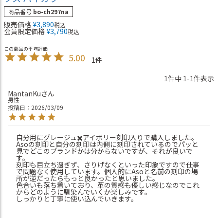
商品番号
bo-ch297na
販売価格
¥
3,890
税込
会員限定価格
¥
3,790
税込
5.00
1
1
件中
1
-
1
件表示
MantanKu
男性
投稿日
2026/03/09
自分用にグレージュ✖️アイボリー刻印入りで購入しました。

Asoの刻印と自分の刻印は内側に刻印されているのでパッと
見でどこのブランドかは分からないですが、それが良いで
す。

刻印も目立ち過ぎず、さりげなくといった印象ですので仕事
で問題なく使用しています。個人的にAsoと名前の刻印の場
所が逆だったらもっと良かったと思いました。

色合いも落ち着いており、革の質感も優しい感じなのでこれ
からどのように馴染んでいくか楽しみです。

しっかりと丁寧に使い込んでいきます。