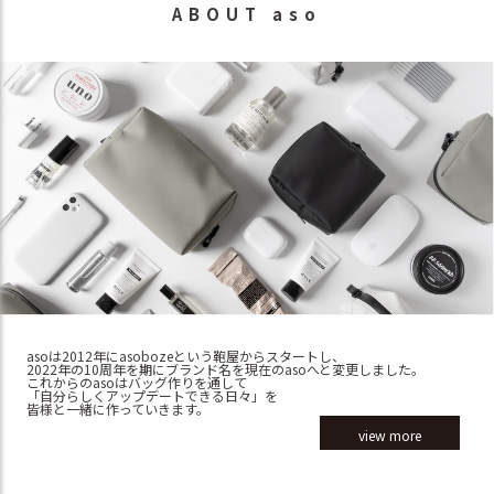
ABOUT aso
asoは2012年にasobozeという鞄屋からスタートし、
2022年の10周年を期にブランド名を現在のasoへと変更しました。
これからのasoはバッグ作りを通して
「自分らしくアップデートできる日々」を
皆様と一緒に作っていきます。
view more