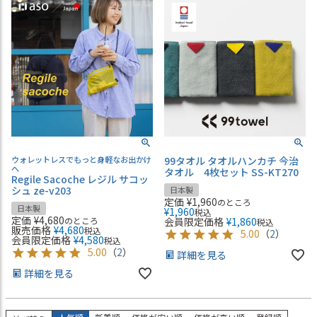
ウォレットレスでもっと身軽なお出かけ
99タオル タオルハンカチ 今治
へ
タオル 4枚セット SS-KT270
Regile Sacoche レジル サコッ
シュ ze-v203
日本製
定価
¥
1,960
のところ
日本製
¥
1,960
税込
定価
¥
4,680
のところ
会員限定価格
¥
1,860
税込
販売価格
¥
4,680
税込
5.00
（
2
）
会員限定価格
¥
4,580
税込
5.00
（
2
）
詳細を見る
詳細を見る