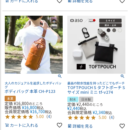
カートに入れる
詳細を見る
大人のカジュアルを追求したボディバッ
最高の耐水性能を持ったどこでもポーチ
グ
TOFTPOUCH S タフトポーチ S
ボディバッグ 本革 CH-P123
サイズ mini ミニ tf-v274
本革
耐水
日本製
定価
¥
16,800
のところ
定価
¥
2,440
のところ
販売価格
¥
16,800
税込
¥
2,440
税込
会員限定価格
¥
16,700
税込
会員限定価格
¥
2,340
税込
5.00
（
4
）
5.00
（
4
）
カートに入れる
詳細を見る