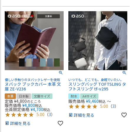
優しい手触りのヌバックレザーを使用
いつでも、どこでも、身軽でいたい。
ヌバック ブックカバー 本革 文
スリングバッグ TOFTSLING タ
庫 ZE-V236
フトスリング tf-v295
本革
日本製
文庫サイズ
耐水
A4サイズ
定価
¥
4,800
販売価格
¥
9,460
〜
のところ
税込
販売価格
¥
4,800
税込
5.00
（
3
）
会員限定価格
¥
4,700
税込
5.00
（
3
）
詳細を見る
詳細を見る