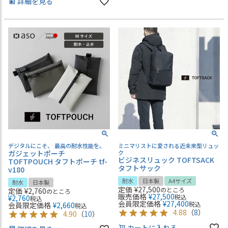
詳細を見る
デジタルにこそ、 最高の耐水性能を。
ミニマリストに愛される近未来型リュッ
ガジェットポーチ
ク
ビジネスリュック TOFTSACK
TOFTPOUCH タフトポーチ tf-
タフトサック
v180
耐水
日本製
A4サイズ
耐水
日本製
定価
¥
27,500
のところ
定価
¥
2,760
のところ
販売価格
¥
27,500
税込
¥
2,760
税込
会員限定価格
¥
27,400
税込
会員限定価格
¥
2,660
税込
4.88
（
8
）
4.90
（
10
）
カートに入れる