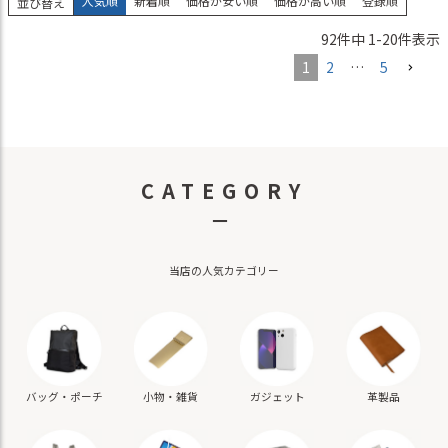
人気順
新着順
価格が安い順
価格が高い順
登録順
並び替え
92
件中
1
-
20
件表示
1
2
…
5
CATEGORY
－
当店の人気カテゴリー
バッグ・ポーチ
小物・雑貨
ガジェット
革製品