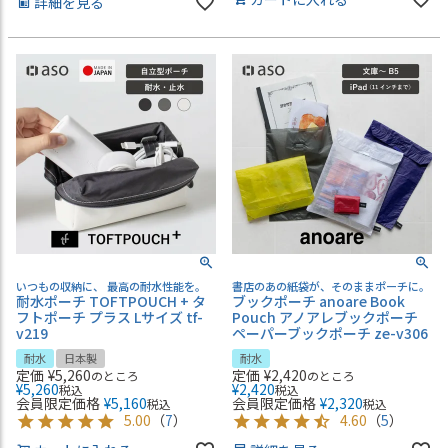
詳細を見る
いつもの収納に、 最高の耐水性能を。
書店のあの紙袋が、そのままポーチに。
耐水ポーチ TOFTPOUCH + タ
ブックポーチ anoare Book
フトポーチ プラス Lサイズ tf-
Pouch アノアレブックポーチ
v219
ペーパーブックポーチ ze-v306
耐水
日本製
耐水
定価
¥
5,260
定価
¥
2,420
のところ
のところ
¥
5,260
¥
2,420
税込
税込
会員限定価格
¥
5,160
会員限定価格
¥
2,320
税込
税込
5.00
（
7
）
4.60
（
5
）