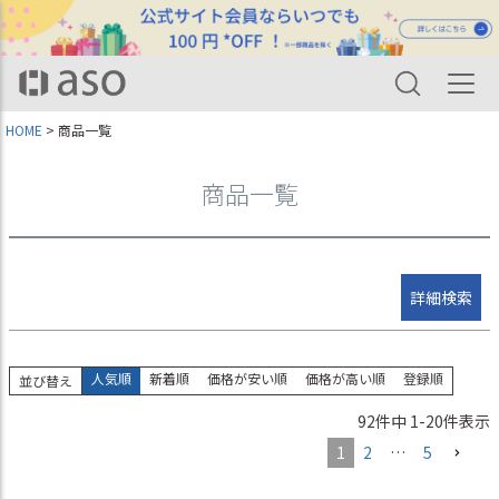
並び順
新着順
登録順
価格が安い順
価格が高い順
HOME
商品一覧
優先度順
レビュー順
キーワードヒット順
商品一覧
検索
詳細検索
人気順
新着順
価格が安い順
価格が高い順
登録順
並び替え
92
件中
1
-
20
件表示
1
2
…
5