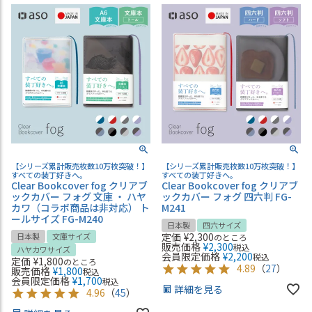
【シリーズ累計販売枚数10万枚突破！】
【シリーズ累計販売枚数10万枚突破！】
すべての装丁好きへ。
すべての装丁好きへ。
Clear Bookcover fog クリアブ
Clear Bookcover fog クリアブ
ックカバー フォグ 文庫 ・ ハヤ
ックカバー フォグ 四六判 FG-
カワ（コラボ商品は非対応） ト
M241
ールサイズ FG-M240
日本製
四六サイズ
定価
¥
2,300
日本製
文庫サイズ
のところ
販売価格
¥
2,300
税込
ハヤカワサイズ
会員限定価格
¥
2,200
税込
定価
¥
1,800
のところ
4.89
（
27
）
販売価格
¥
1,800
税込
会員限定価格
¥
1,700
税込
詳細を見る
4.96
（
45
）