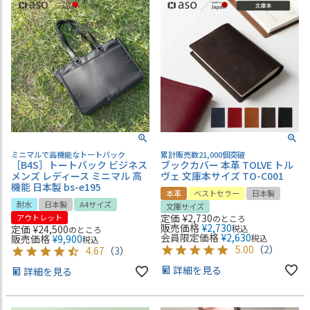
ミニマルで高機能なトートバック
累計販売数21,000個突破
［B4S］トートバック ビジネス
ブックカバー 本革 TOLVE トル
メンズ レディース ミニマル 高
ヴェ 文庫本サイズ TO-C001
機能 日本製 bs-e195
本革
ベストセラー
日本製
耐水
日本製
A4サイズ
文庫サイズ
定価
¥
2,730
アウトレット
のところ
販売価格
¥
2,730
定価
¥
24,500
税込
のところ
会員限定価格
¥
2,630
販売価格
¥
9,900
税込
税込
5.00
（
2
）
4.67
（
3
）
詳細を見る
詳細を見る