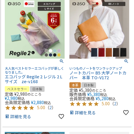
大人気ベストセラーエコバッグが新しく
いつものノートをワンラックアップ
なりました。
ノートカバー B5 大学ノートカ
エコバッグ Regile 2 レジル 2 L
バー 本革 TO-V172
サイズ ze-v168
本革
日本製
ベストセラー
日本製
定価
¥
5,380
のところ
定価
¥
2,980
販売価格
¥
5,380
のところ
税込
¥
2,980
会員限定価格
¥
5,280
税込
税込
会員限定価格
¥
2,880
税込
5.00
（
2
）
5.00
（
2
）
詳細を見る
詳細を見る