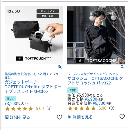
最高の耐水性能を、もっと軽くカジュア
シームレスなデザインでどこへでも
ルに。
サコッシュ TOFTSACOCHE タ
ガジェットポーチ
フトサコッシュ tf-v322
TOFTPOUCH+ lite タフトポー
耐水
チプラスライト tl-t305
定価
¥
6,930
のところ
耐水
販売価格
¥
6,930
税込
会員限定価格
¥
6,830
¥
3,200
〜
税込
税込
5.00
（
3
）
5.00
（
3
）
詳細を見る
詳細を見る