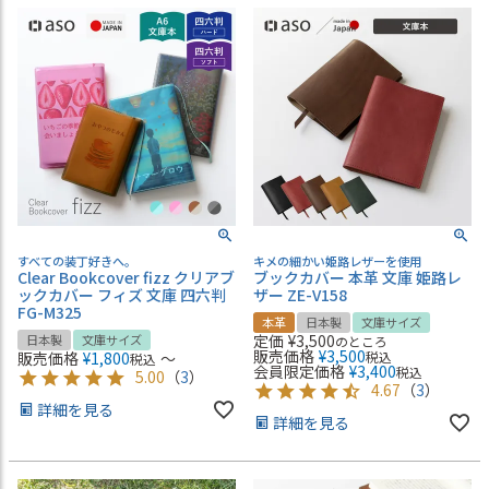
すべての装丁好きへ。
キメの細かい姫路レザーを使用
Clear Bookcover fizz クリアブ
ブックカバー 本革 文庫 姫路レ
ックカバー フィズ 文庫 四六判
ザー ZE-V158
FG-M325
本革
日本製
文庫サイズ
定価
¥
3,500
日本製
文庫サイズ
のところ
販売価格
¥
3,500
販売価格
¥
1,800
〜
税込
税込
会員限定価格
¥
3,400
税込
5.00
（
3
）
4.67
（
3
）
詳細を見る
詳細を見る