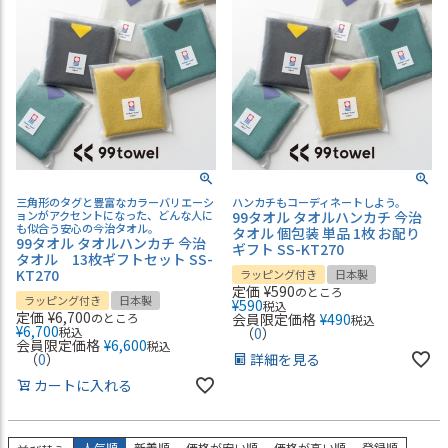
三角形のタグと豊富なカラーバリエーシ
ハンカチもコーディネートしよう。
ョンがアクセントになった、どんな人に
99タオル タオルハンカチ 今治
も似合う安心の今治タオル。
タオル 個包装 単品 1枚 お配り
99タオル タオルハンカチ 今治
ギフト SS-KT270
タオル 13枚ギフトセット SS-
KT270
ラッピング付き
日本製
定価
¥
590
のところ
ラッピング付き
日本製
¥
590
税込
定価
¥
6,700
のところ
会員限定価格
¥
490
税込
¥
6,700
税込
（
0
）
会員限定価格
¥
6,600
税込
（
0
）
詳細を見る
カートに入れる
人気順
新着順
価格が安い順
価格が高い順
登録順