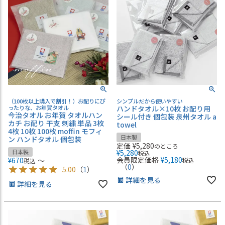
（100枚以上購入で割引！）お配りにぴ
シンプルだから使いやすい
ったりな、お年賀タオル
ハンドタオル×10枚 お配り用
今治タオル お年賀 タオルハン
シール付き 個包装 泉州タオル a
カチ お配り 干支 刺繍 単品 3枚
towel
4枚 10枚 100枚 moffin モフィ
日本製
ン ハンドタオル 個包装
定価
¥
5,280
のところ
日本製
¥
5,280
税込
会員限定価格
¥
5,180
¥
670
〜
税込
税込
（
0
）
5.00
（
1
）
詳細を見る
詳細を見る