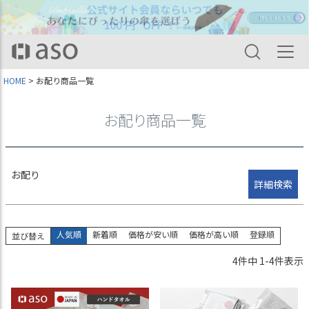
並び順
新着順
登録順
価格が安い順
価格が高い順
HOME
お配り商品一覧
優先度順
レビュー順
キーワードヒット順
お配り商品一覧
検索
お配り
詳細検索
人気順
新着順
価格が安い順
価格が高い順
登録順
並び替え
4
件中
1
-
4
件表示