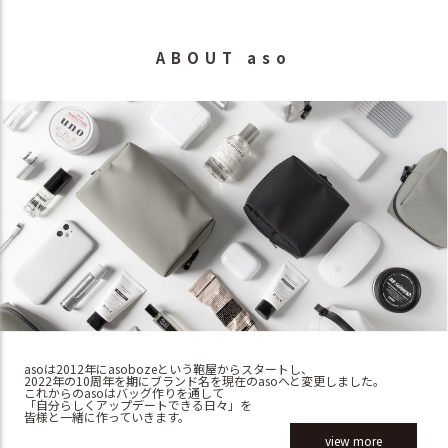
ABOUT aso
asoは2012年にasobozeという鞄屋からスタートし、
2022年の10周年を期にブランド名を現在のasoへと変更しました。
これからのasoはバッグ作りを通して
「自分らしくアップデートできる日々」を
皆様と一緒に作っていきます。
view more