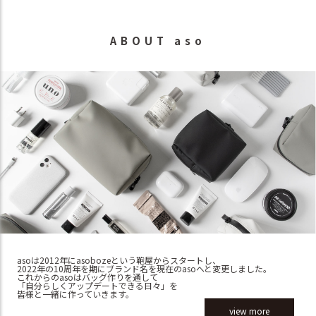
ABOUT aso
asoは2012年にasobozeという鞄屋からスタートし、
2022年の10周年を期にブランド名を現在のasoへと変更しました。
これからのasoはバッグ作りを通して
「自分らしくアップデートできる日々」を
皆様と一緒に作っていきます。
view more