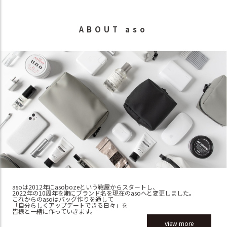
ABOUT aso
asoは2012年にasobozeという鞄屋からスタートし、
2022年の10周年を期にブランド名を現在のasoへと変更しました。
これからのasoはバッグ作りを通して
「自分らしくアップデートできる日々」を
皆様と一緒に作っていきます。
view more