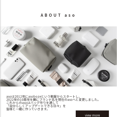
ABOUT aso
asoは2012年にasobozeという鞄屋からスタートし、
2022年の10周年を期にブランド名を現在のasoへと変更しました。
これからのasoはバッグ作りを通して
「自分らしくアップデートできる日々」を
皆様と一緒に作っていきます。
view more