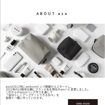
ABOUT aso
asoは2012年にasobozeという鞄屋からスタートし、
2022年の10周年を期にブランド名を現在のasoへと変更しました。
これからのasoはバッグ作りを通して
「自分らしくアップデートできる日々」を
皆様と一緒に作っていきます。
view more