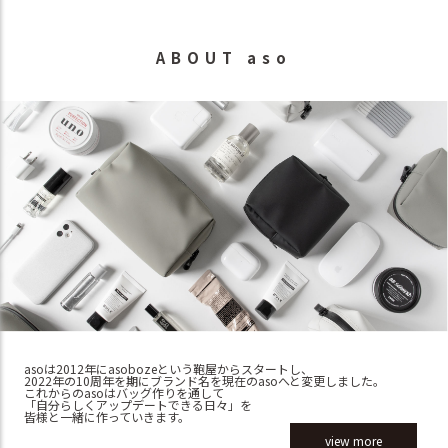
ABOUT aso
asoは2012年にasobozeという鞄屋からスタートし、
2022年の10周年を期にブランド名を現在のasoへと変更しました。
これからのasoはバッグ作りを通して
「自分らしくアップデートできる日々」を
皆様と一緒に作っていきます。
view more