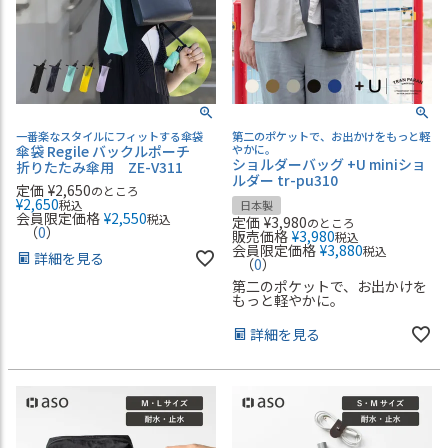
一番楽なスタイルにフィットする傘袋
第二のポケットで、お出かけをもっと軽
傘袋 Regile バックルポーチ
やかに。
ショルダーバッグ +U miniショ
折りたたみ傘用 ZE-V311
ルダー tr-pu310
定価
¥
2,650
のところ
¥
2,650
税込
日本製
会員限定価格
¥
2,550
税込
定価
¥
3,980
のところ
（
0
）
販売価格
¥
3,980
税込
会員限定価格
¥
3,880
税込
詳細を見る
（
0
）
第二のポケットで、お出かけを
もっと軽やかに。
詳細を見る