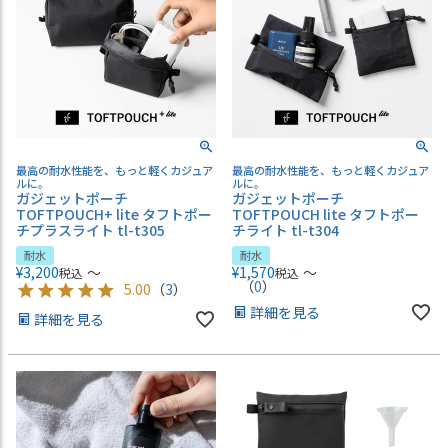
最高の耐水性能を、もっと軽くカジュア
最高の耐水性能を、もっと軽くカジュア
ルに。
ルに。
ガジェットポーチ
ガジェットポーチ
TOFTPOUCH+ lite タフトポー
TOFTPOUCH lite タフトポー
チプラスライト tl-t305
チライト tl-t304
耐水
耐水
¥
3,200
〜
¥
1,570
〜
税込
税込
（
0
）
5.00
（
3
）
詳細を見る
詳細を見る