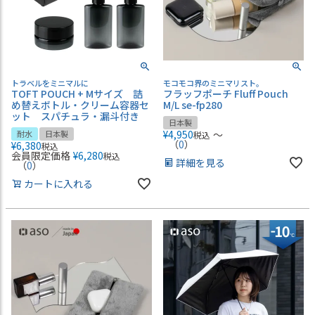
トラベルをミニマルに
モコモコ界のミニマリスト。
TOFT POUCH + Mサイズ 詰
フラッフポーチ Fluff Pouch
め替えボトル・クリーム容器セ
M/L se-fp280
ット スパチュラ・漏斗付き
日本製
¥
4,950
〜
耐水
日本製
税込
（
0
）
¥
6,380
税込
会員限定価格
¥
6,280
税込
詳細を見る
（
0
）
カートに入れる