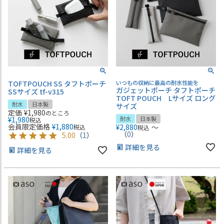
TOFTPOUCH SS タフトポーチ
いつもの収納に最高の耐水性能を
ガジェットポーチ タフトポーチ
SSサイズ tf-v315
TOFT POUCH Lサイズ ロング
耐水
日本製
サイズ
定価
¥
1,980
のところ
¥
1,980
耐水
日本製
税込
会員限定価格
¥
1,880
¥
2,880
〜
税込
税込
（
0
）
5.00
（
1
）
詳細を見る
詳細を見る