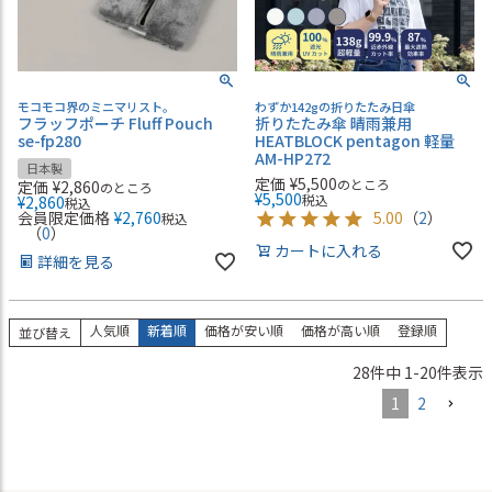
モコモコ界のミニマリスト。
わずか142gの折りたたみ日傘
フラッフポーチ Fluff Pouch
折りたたみ傘 晴雨兼用
se-fp280
HEATBLOCK pentagon 軽量
AM-HP272
日本製
定価
¥
5,500
のところ
定価
¥
2,860
のところ
¥
5,500
税込
¥
2,860
税込
会員限定価格
¥
2,760
5.00
（
2
）
税込
（
0
）
カートに入れる
詳細を見る
人気順
新着順
価格が安い順
価格が高い順
登録順
並び替え
28
件中
1
-
20
件表示
1
2