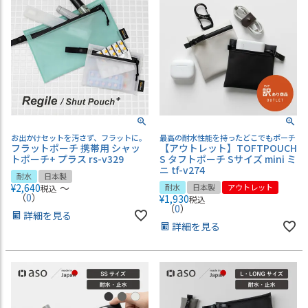
お出かけセットを汚さず、フラットに。
最高の耐水性能を持ったどこでもポーチ
フラットポーチ 携帯用 シャッ
【アウトレット】TOFTPOUCH
トポーチ+ プラス rs-v329
S タフトポーチ Sサイズ mini ミ
ニ tf-v274
耐水
日本製
¥
2,640
〜
耐水
日本製
アウトレット
税込
（
0
）
¥
1,930
税込
（
0
）
詳細を見る
詳細を見る