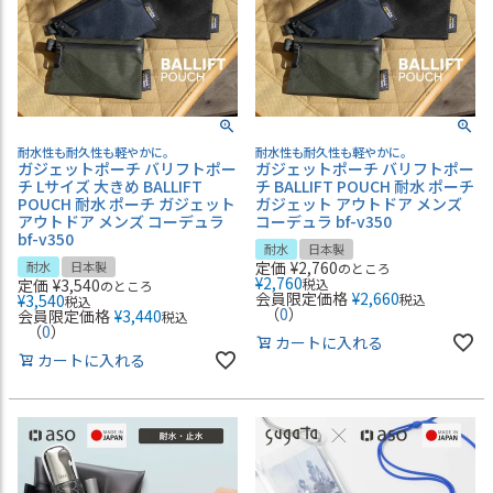
耐水性も耐久性も軽やかに。
耐水性も耐久性も軽やかに。
ガジェットポーチ バリフトポー
ガジェットポーチ バリフトポー
チ Lサイズ 大きめ BALLIFT
チ BALLIFT POUCH 耐水 ポーチ
POUCH 耐水 ポーチ ガジェット
ガジェット アウトドア メンズ
アウトドア メンズ コーデュラ
コーデュラ bf-v350
bf-v350
耐水
日本製
定価
¥
2,760
耐水
日本製
のところ
¥
2,760
定価
¥
3,540
税込
のところ
会員限定価格
¥
2,660
¥
3,540
税込
税込
（
0
）
会員限定価格
¥
3,440
税込
（
0
）
カートに入れる
カートに入れる