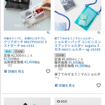
中身はクリアに、水濡れにはタフに。
装丁でみせるミニマルショルダー。
クリアポーチ MISTPOUCH ミ
ショルダーバッグ コンビニエン
ストポーチ ms-v331
スブックショルダー sugata ス
ガタ miniショルダー sg-cb330
耐水
日本製
定価
¥
2,500
日本製
のところ
¥
2,500
税込
定価
¥
5,600
のところ
会員限定価格
¥
2,400
税込
販売価格
¥
5,600
税込
（
0
）
会員限定価格
¥
4,980
税込
（
0
）
詳細を見る
装丁でみせるミニマルショルダ
ー。
詳細を見る