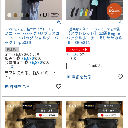
ラフに使える、軽やかミニトート。
一番楽なスタイルにフィットする傘袋
ミニトートバッグ +U プラスユ
【アウトレット】 傘袋 Regile
ー トートバッグ ショルダーバ
バックルポーチ 折りたたみ傘
ッグ tr-pu339
用 ZE-V311
日本製
アウトレット
定価
¥
6,980
¥
2,120
のところ
税込
販売価格
¥
6,980
（
0
）
税込
会員限定価格
¥
6,880
税込
在庫切れ
（
0
）
ラフに使える、軽やかミニトー
ト。
詳細を見る
詳細を見る