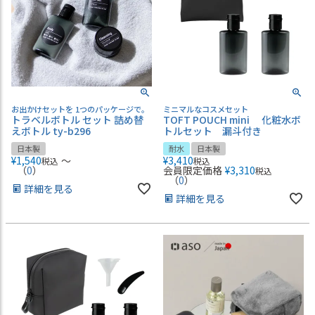
お出かけセットを 1つのパッケージで。
ミニマルなコスメセット
トラベルボトル セット 詰め替
TOFT POUCH mini 化粧水ボ
えボトル ty-b296
トルセット 漏斗付き
日本製
耐水
日本製
¥
1,540
〜
¥
3,410
税込
税込
（
0
）
会員限定価格
¥
3,310
税込
（
0
）
詳細を見る
詳細を見る