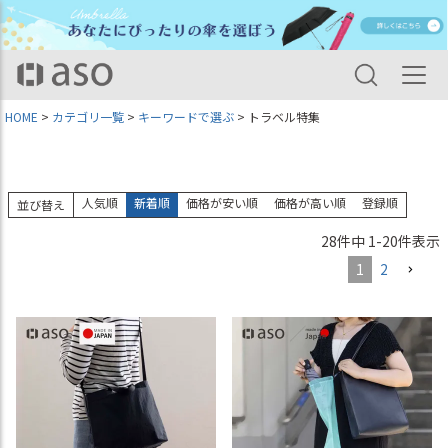
HOME
カテゴリ一覧
キーワードで選ぶ
トラベル特集
人気順
新着順
価格が安い順
価格が高い順
登録順
並び替え
28
件中
1
-
20
件表示
1
2