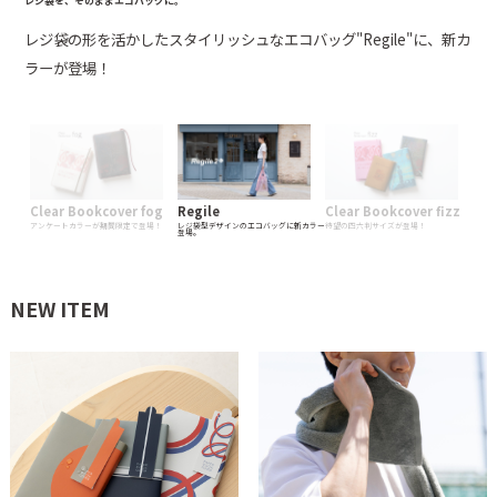
すべての装丁好きへ。
レジ袋を、そのままエコバッグに。
すべての装丁好きへ。
透明なブックカバー"fog"に、ファン投票で選ばれた新カラーが期間
レジ袋の形を活かしたスタイリッシュなエコバッグ"Regile"に、新カ
つるりとした触り心地の透明なブックカバー"fizz"に待望の四六判サ
限定で登場！
ラーが登場！
イズが登場！
Clear Bookcover fog
Regile
Clear Bookcover fizz
アンケートカラーが期間限定で登場！
レジ袋型デザインのエコバッグに新カラー
待望の四六判サイズが登場！
登場。
NEW ITEM